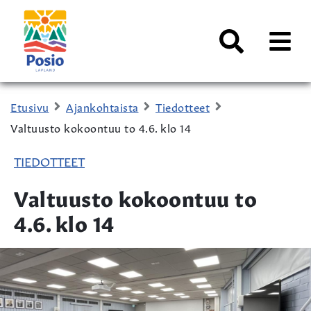
Siirry sisältöön
Kaupungin
logo
AVAA
VALI
Haku
Etusivu
Ajankohtaista
Tiedotteet
Valtuusto kokoontuu to 4.6. klo 14
TIEDOTTEET
Valtuusto kokoontuu to
4.6. klo 14