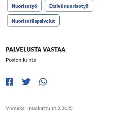
Nuorisotyö
Etsivä nuorisotyö
Nuorisotilapalvelut
PALVELUSTA VASTAA
Posion kunta
Jaa
Jaa
Jaa
Facebookissa
Twitterissä
WhatsApissa
Viimeksi muokattu 14.2.2025