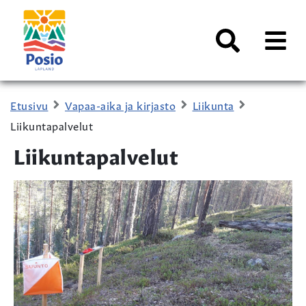
Siirry sisältöön
Kaupungin
logo
AVAA
VALI
Haku
Etusivu
Vapaa-aika ja kirjasto
Liikunta
Liikuntapalvelut
Liikuntapalvelut