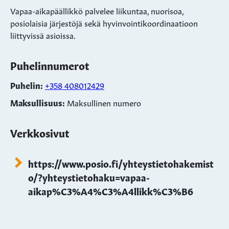
Vapaa-aikapäällikkö palvelee liikuntaa, nuorisoa,
posiolaisia järjestöjä sekä hyvinvointikoordinaatioon
liittyvissä asioissa.
Puhelinnumerot
Puhelin:
+358 408012429
Maksullisuus:
Maksullinen numero
Verkkosivut
https://www.posio.fi/yhteystietohakemist
o/?yhteystietohaku=vapaa-
aikap%C3%A4%C3%A4llikk%C3%B6