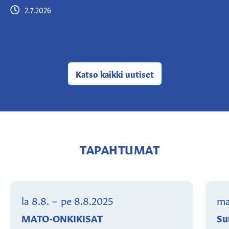
2.7.2026
Katso kaikki
uutiset
TAPAHTUMAT
la 8.8.
–
pe 8.8.2025
ma
MATO-ONKIKISAT
Su