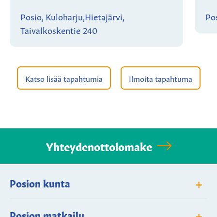
Posio, Kuloharju,Hietajärvi,
Pos
Taivalkoskentie 240
Katso lisää tapahtumia
Ilmoita tapahtuma
Yhteydenottolomake
+
Posion kunta
+
Posion matkailu