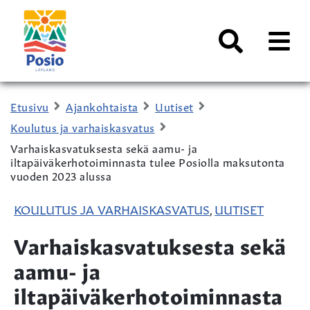
Siirry sisältöön
Kaupungin
logo
AVAA
VALI
Haku
Etusivu
Ajankohtaista
Uutiset
Koulutus ja varhaiskasvatus
Varhaiskasvatuksesta sekä aamu- ja
iltapäiväkerhotoiminnasta tulee Posiolla maksutonta
vuoden 2023 alussa
KOULUTUS JA VARHAISKASVATUS
UUTISET
,
Varhaiskasvatuksesta sekä
aamu- ja
iltapäiväkerhotoiminnasta