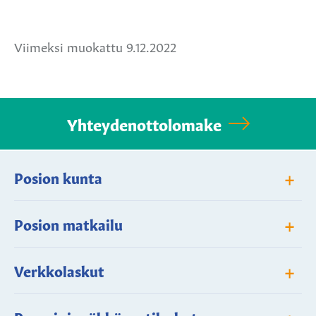
Jaa
Jaa
Jaa
Facebookissa
Twitterissä
WhatsApissa
Viimeksi muokattu 9.12.2022
Yhteydenottolomake
+
Posion kunta
+
Posion matkailu
+
Verkkolaskut