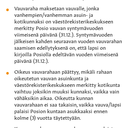
Vauvaraha maksetaan vauvalle, jonka
vanhempien/vanhemman asuin- ja
kotikunnaksi on väestörekisterikeskukseen
merkitty Posio vauvan syntymävuoden
viimeisenä päivänä (31.12.). Syntymävuoden
jälkeisen kahden seuraavan vuoden vauvarahan
saamisen edellytyksenä on, että lapsi on
kirjoilla Posiolla edeltävän vuoden viimeisenä
päivänä (31.12.).
Oikeus vauvarahaan päättyy, mikäli rahaan
oikeutetun vauvan asuinkunta ja
väestörekisterikeskukseen merkitty kotikunta
vaihtuu joksikin muuksi kunnaksi, vaikka vain
vähäksikin aikaa. Oikeutta kunnan
vauvarahaan ei saa takaisin, vaikka vauva/lapsi
palaisi Posion kuntaan asukkaaksi ennen
kolme (3) vuotta täytettyään.