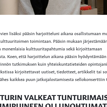
vien lisäksi pääsin harjoitteluni aikana osallistumaan m
ulttuuritoimen toimintaan. Pääsin mukaan järjestämään
 monenlaisia kulttuuritapahtumia sekä kirjoittamaan
a. Koen, että harjoittelun aikana pääsin hyödyntämään
rinnön tutkimuksen kuin yhteiskuntatieteiden opintojani
stissa kirjoitettavat uutiset, tiedotteet, artikkelit tai 
 lähes kaikkea puun jatkojalostamisesta sellokonserttiin t
NTURIN VALKEAT TUNTURIMAI
UMIPUINEEN OLI UNOHTUMA