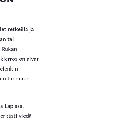
t retkeillä ja
an tai
i Rukan
nkierros on aivan
telenkin
don tai muun
a Lapissa.
erkästi viedä