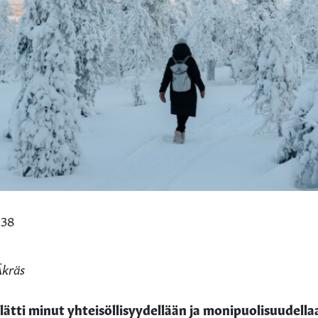
:38
Äkräs
lätti minut yhteisöllisyydellään ja monipuolisuudella