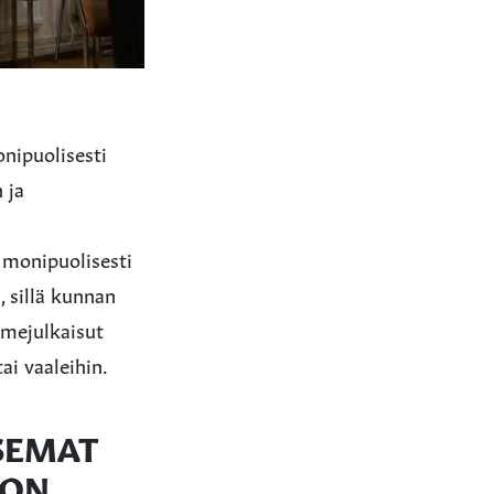
onipuolisesti
 ja
 monipuolisesti
, sillä kunnan
somejulkaisut
ai vaaleihin.
SEMAT
TON