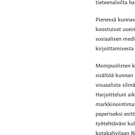
tieteenaloilta h
Pienessä kunnass
koostuivat usein
sosiaalisen medi
kirjoittamisesta
Monipuolisten k
sisältöä kunnan 
visuaalista silm
Harjoitteluni ai
markkinointimat
paperiseksi esit
työtehtäväni kul
kotakahvilaan Ri