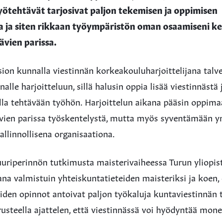
yötehtävät tarjosivat paljon tekemisen ja oppimisen
a ja siten rikkaan työympäristön oman osaamiseni k
ävien parissa.
ion kunnalla viestinnän korkeakouluharjoittelijana talv
alle harjoitteluun, sillä halusin oppia lisää viestinnästä 
lla tehtävään työhön. Harjoittelun aikana pääsin oppima
ävien parissa työskentelystä, mutta myös syventämään 
allinnollisena organisaationa.
uriperinnön tutkimusta maisterivaiheessa Turun yliopis
ana valmistuin yhteiskuntatieteiden maisteriksi ja koen, e
iden opinnot antoivat paljon työkaluja kuntaviestinnän 
rusteella ajattelen, että viestinnässä voi hyödyntää monen