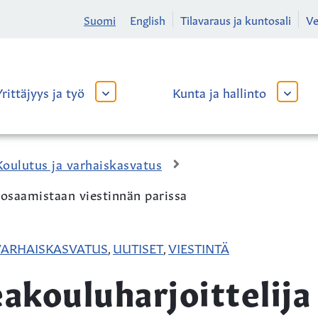
Suomi
English
Tilavaraus ja kuntosali
V
Yrittäjyys ja työ
Kunta ja hallinto
AVAA
AVAA
TAI
TAI
SULJE
SULJE
ALAVALIKKO
ALAVA
Koulutus ja varhaiskasvatus
 osaamistaan viestinnän parissa
VARHAISKASVATUS
UUTISET
VIESTINTÄ
,
,
akouluharjoittelija