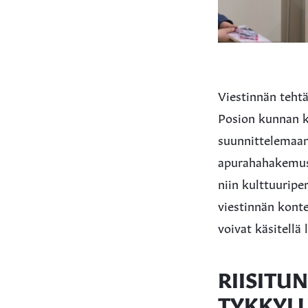
Viestinnän tehtä
Posion kunnan k
suunnittelemaan
apurahahakemust
niin kulttuuripe
viestinnän kontek
voivat käsitellä
RIISITU
TYKKYL