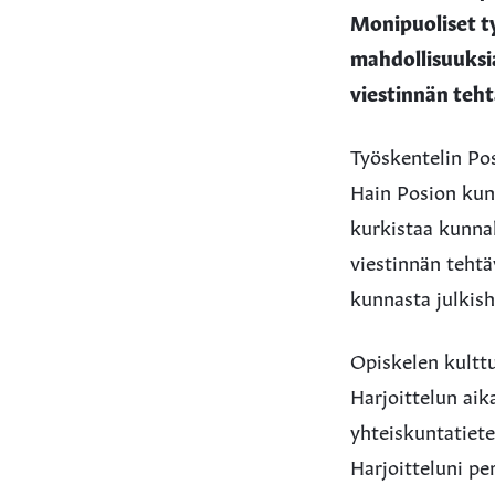
Monipuoliset t
mahdollisuuksi
viestinnän teht
Työskentelin Pos
Hain Posion kunn
kurkistaa kunna
viestinnän teht
kunnasta julkish
Opiskelen kulttu
Harjoittelun aik
yhteiskuntatiete
Harjoitteluni pe