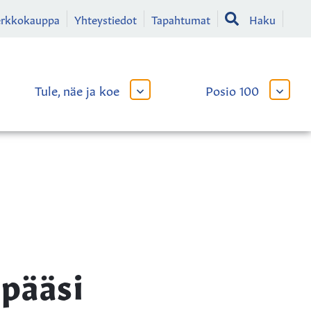
erkkokauppa
Yhteystiedot
Tapahtumat
Haku
Tule, näe ja koe
Posio 100
AVAA
AVAA
TAI
TAI
SULJE
SULJE
LIKKO
ALAVALIKKO
ALAVA
 pääsi