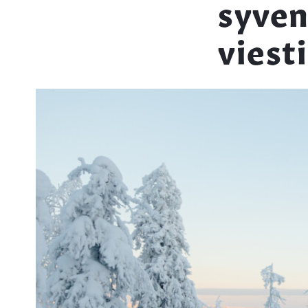
syven
viest