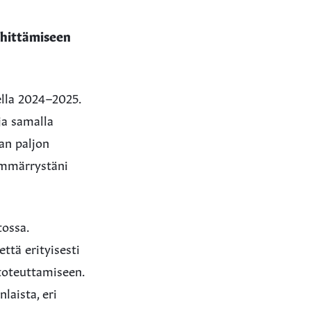
ehittämiseen
ella 2024–2025.
ja samalla
an paljon
ymmärrystäni
tossa.
ttä erityisesti
toteuttamiseen.
laista, eri