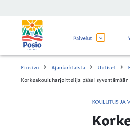
Siirry sisältöön
Kaupungin
logo
Palvelut
AVAA
TAI
SULJE
ALAVALIKKO
Etusivu
Ajankohtaista
Uutiset
Korkeakouluharjoittelija pääsi syventämään
KOULUTUS JA 
Korke