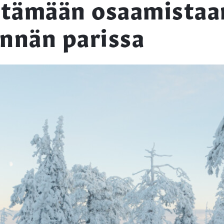
tämään osaamistaa
innän parissa