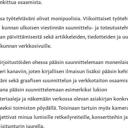
ankittua osaamista.
a työtehtäväni olivat monipuolisia. Viikoittaiset työteh
 kunnan ulkoisen viestinnän suunnittelu- ja toteutusteh
an päivittämisestä sekä artikkeleiden, tiedotteiden ja uu
 kunnan verkkosivuille.
irjoitustöiden ohessa pääsin suunnittelemaan monenlaist
eri kanaviin, joten kirjallisen ilmaisun lisäksi pääsin k
ääni sekä graafisen suunnittelun ja verkkotaiton osaamis
kana pääsin suunnittelemaan esimerkiksi lukion
eriaaleja ja näkemään verkossa olevan asiakirjan konkr
teeksi toimiston pöydällä. Toisinaan tartuin myös kamer
jettivat minua lumisille retkeilyreiteille, konsertteihin j
isitunturin juurella.