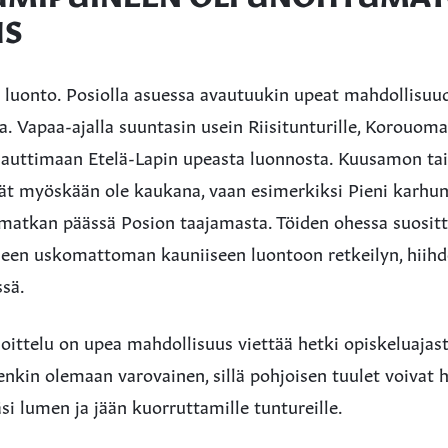
US
 luonto. Posiolla asuessa avautuukin upeat mahdollisuude
a. Vapaa-ajalla suuntasin usein Riisitunturille, Korouoma
nauttimaan Etelä-Lapin upeasta luonnosta. Kuusamon ta
ivät myöskään ole kaukana, vaan esimerkiksi Pieni karhu
omatkan päässä Posion taajamasta. Töiden ohessa suosit
een uskomattoman kauniiseen luontoon retkeilyn, hiih
ssä.
ittelu on upea mahdollisuus viettää hetki opiskeluajast
enkin olemaan varovainen, sillä pohjoisen tuulet voivat h
i lumen ja jään kuorruttamille tuntureille.