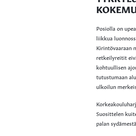
KOKEM
Posiolla on upea
liikkua luonnoss
Kirintövaaraan 
retkeilyreitit e
kohtuullisen aj
tutustumaan alu
ulkoilun merkei
Korkeakouluharjo
Suosittelen kuit
palan sydämestäs