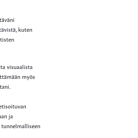
täväni
tävistä, kuten
tisten
a visuaalista
ehittämään myös
tani.
etisoituvan
aan ja
a tunnelmalliseen