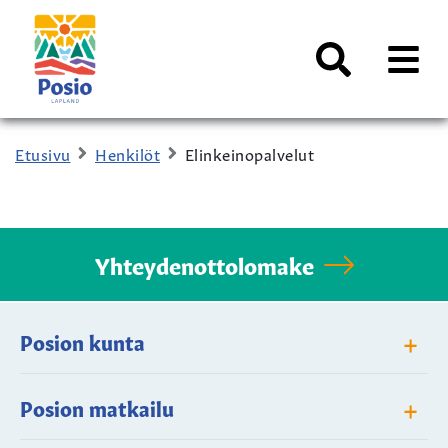
Siirry sisältöön
Kaupungin
logo
AVAA
VALI
Haku
Etusivu
Henkilöt
Elinkeinopalvelut
Yhteydenottolomake
+
Posion kunta
+
Posion matkailu