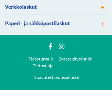
+
Verkkolaskut
+
Paperi- ja sähköpostilaskut
Posio
Posio
Municipality's
Municipality's
Tietoturva &
Evästekäytännöt
Facebook
Instagram
Tietosuoja
page
page
Saavutettavuusseloste