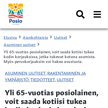
Siirry sisältöön
Kaupungin
logo
AVAA
VALI
Haku
Etusivu
Ajankohtaista
Uutiset
Asuminen uutiset
Yli 65-vuotias posiolainen, voit saada kotiisi tukea
kodin korjauksissa, jotka tukevat kotona asumista.
Myös peruskorjauksiin voi hakea avustusta.
ASUMINEN UUTISET
RAKENTAMINEN JA
,
YMPÄRISTÖ
TIEDOTTEET
UUTISET
,
,
Yli 65-vuotias posiolainen,
voit saada kotiisi tukea