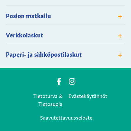
+
Posion matkailu
+
Verkkolaskut
+
Paperi- ja sähköpostilaskut
Posio
Posio
Municipality's
Municipality's
Tietoturva &
Evästekäytännöt
Facebook
Instagram
Tietosuoja
page
page
Saavutettavuusseloste