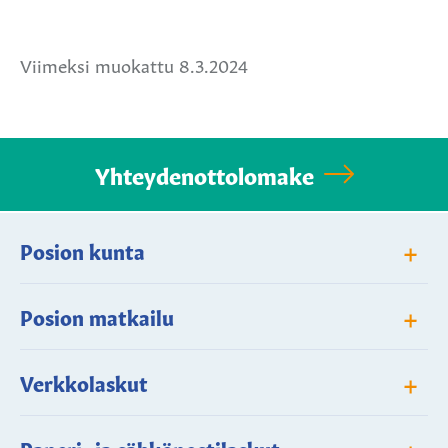
Jaa
Jaa
Jaa
Facebookissa
Twitterissä
WhatsApissa
Viimeksi muokattu 8.3.2024
Yhteydenottolomake
+
Posion kunta
+
Posion matkailu
+
Verkkolaskut