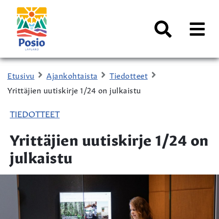
Siirry sisältöön
Kaupungin
logo
AVAA
VALI
Haku
Etusivu
Ajankohtaista
Tiedotteet
Yrittäjien uutiskirje 1/24 on julkaistu
TIEDOTTEET
Yrittäjien uutiskirje 1/24 on
julkaistu