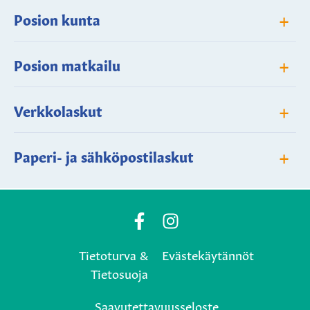
+
Posion kunta
+
Posion matkailu
+
Verkkolaskut
+
Paperi- ja sähköpostilaskut
Posio
Posio
Municipality's
Municipality's
Tietoturva &
Evästekäytännöt
Facebook
Instagram
Tietosuoja
page
page
Saavutettavuusseloste