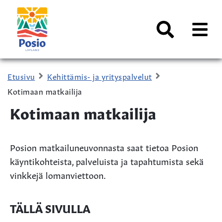
Siirry sisältöön
Kaupungin
logo
AVAA
VALI
Haku
Etusivu
Kehittämis- ja yrityspalvelut
Kotimaan matkailija
Kotimaan matkailija
Posion matkailuneuvonnasta saat tietoa Posion
käyntikohteista, palveluista ja tapahtumista sekä
vinkkejä lomanviettoon.
TÄLLÄ SIVULLA