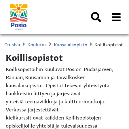
Siirry sisältöön
Kaupungin
logo
AVAA
VALI
Haku
Etusivu
Koulutus
Kansalaisopisto
Koillisopistot
Koillisopistot
Koillisopistoihin kuuluvat Posion, Pudasjärven,
Ranuan, Kuusamon ja Taivalkosken
kansalaisopistot. Opistot tekevät yhteistyötä
hankkeisiin liittyen ja järjestävät
yhteisiä teemaviikkoja ja kulttuurimatkoja.
Verkossa järjestettävät
kielikurssit ovat kaikkien Koillisopistojen
opiskelijoille yhteisiä ja tulevaisuudessa