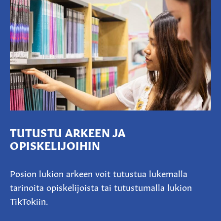
TUTUSTU ARKEEN JA
OPISKELIJOIHIN
Posion lukion arkeen voit tutustua lukemalla
tarinoita opiskelijoista tai tutustumalla lukion
TikTokiin.