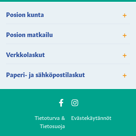
+
Posion kunta
+
Posion matkailu
+
Verkkolaskut
+
Paperi- ja sähköpostilaskut
Posio
Posio
Municipality's
Municipality's
Tietoturva &
Evästekäytännöt
Facebook
Instagram
Tietosuoja
page
page