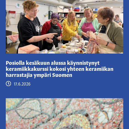
Posiolla kesäkuun alussa käynnistynyt
keramiikkakurssi kokosi yhteen keramiikan
harrastajia ympäri Suomen
17.6.2026