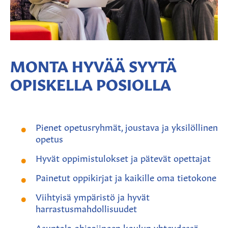
MONTA HYVÄÄ SYYTÄ
OPISKELLA POSIOLLA
Pienet opetusryhmät, j
oustava ja yksilöllinen
opetus
Hyvät oppimistulokset ja p
ätevät opettajat
Painetut oppikirjat ja kaikille oma tietokone
Viihtyisä ympäristö ja h
yvät
harrastusmahdollisuudet
Asuntola ohjaajineen koulun yhteydessä