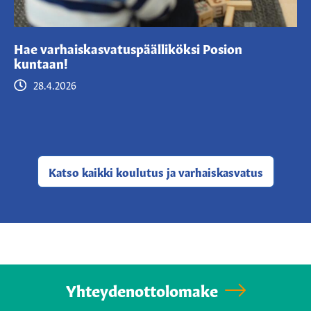
Hae varhaiskasvatuspäälliköksi Posion
kuntaan!
28.4.2026
Katso kaikki
koulutus ja varhaiskasvatus
Yhteydenottolomake