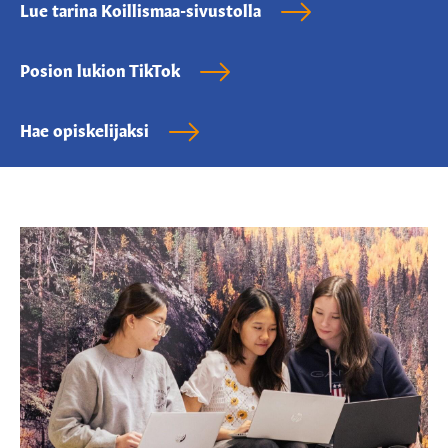
Lue tarina Koillismaa-sivustolla
Posion lukion TikTok
Hae opiskelijaksi