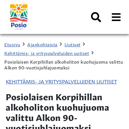
Siirry sisältöön
Kaupungin
logo
AVAA
VALI
Haku
Etusivu
Ajankohtaista
Uutiset
Kehittämis- ja yrityspalveluiden uutiset
Posiolaisen Korpihillan alkoholiton kuohujuoma valittu
Alkon 90-vuotisjuhlajuomaksi
KEHITTÄMIS- JA YRITYSPALVELUIDEN UUTISET
Posiolaisen Korpihillan
alkoholiton kuohujuoma
valittu Alkon 90-
vuotisjuhlajuomaksi