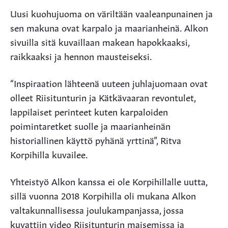
Uusi kuohujuoma on väriltään vaaleanpunainen ja
sen makuna ovat karpalo ja maarianheinä. Alkon
sivuilla sitä kuvaillaan makean hapokkaaksi,
raikkaaksi ja hennon mausteiseksi.
“Inspiraation lähteenä uuteen juhlajuomaan ovat
olleet Riisitunturin ja Kätkävaaran revontulet,
lappilaiset perinteet kuten karpaloiden
poimintaretket suolle ja maarianheinän
historiallinen käyttö pyhänä yrttinä”, Ritva
Korpihilla kuvailee.
Yhteistyö Alkon kanssa ei ole Korpihillalle uutta,
sillä vuonna 2018 Korpihilla oli mukana Alkon
valtakunnallisessa joulukampanjassa, jossa
kuvattiin video Riisitunturin maisemissa ja