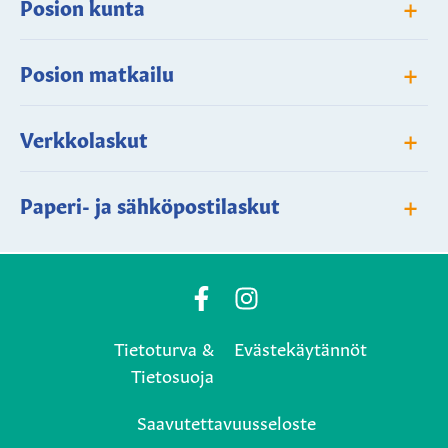
+
Posion kunta
+
Posion matkailu
+
Verkkolaskut
+
Paperi- ja sähköpostilaskut
Posio
Posio
Municipality's
Municipality's
Tietoturva &
Evästekäytännöt
Facebook
Instagram
Tietosuoja
page
page
Saavutettavuusseloste