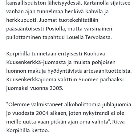
kansallispuiston läheisyydessä. Kartanolla sijaitsee
vanhan ajan tunnelmaa henkivä kahvila ja
herkkupuoti. Juomat tuotekehitetään
pääsääntöisesti Posiolla, mutta varsinainen
pullottaminen tapahtuu Louella Tervolassa.
Korpihilla tunnetaan erityisesti Kuohuva
Kuusenkerkkä-juomasta ja muista pohjoisen
luonnon makuja hyödyntävistä artesaanituotteista.
Kuusenkerkkäjuoma valittiin Suomen parhaaksi
juomaksi vuonna 2005.
“Olemme valmistaneet alkoholittomia juhlajuomia
jo vuodesta 2004 alkaen, joten nykytrendi ei ole
meille uutta vaan pitkän ajan oma valinta”, Ritva
Korpihilla kertoo.