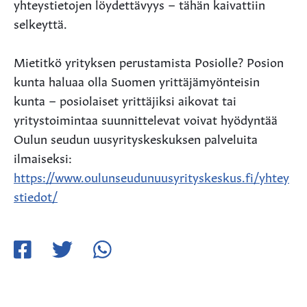
yhteystietojen löydettävyys – tähän kaivattiin
selkeyttä.
Mietitkö yrityksen perustamista Posiolle? Posion
kunta haluaa olla Suomen yrittäjämyönteisin
kunta – posiolaiset yrittäjiksi aikovat tai
yritystoimintaa suunnittelevat voivat hyödyntää
Oulun seudun uusyrityskeskuksen palveluita
ilmaiseksi:
https://www.oulunseudunuusyrityskeskus.fi/yhtey
stiedot/
Jaa
Jaa
Jaa
Facebookissa
Twitterissä
WhatsApissa