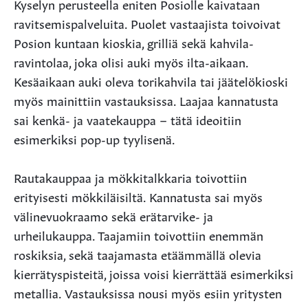
Kyselyn perusteella eniten Posiolle kaivataan
ravitsemispalveluita. Puolet vastaajista toivoivat
Posion kuntaan kioskia, grilliä sekä kahvila-
ravintolaa, joka olisi auki myös ilta-aikaan.
Kesäaikaan auki oleva torikahvila tai jäätelökioski
myös mainittiin vastauksissa. Laajaa kannatusta
sai kenkä- ja vaatekauppa – tätä ideoitiin
esimerkiksi pop-up tyylisenä.
Rautakauppaa ja mökkitalkkaria toivottiin
erityisesti mökkiläisiltä. Kannatusta sai myös
välinevuokraamo sekä erätarvike- ja
urheilukauppa. Taajamiin toivottiin enemmän
roskiksia, sekä taajamasta etäämmällä olevia
kierrätyspisteitä, joissa voisi kierrättää esimerkiksi
metallia. Vastauksissa nousi myös esiin yritysten