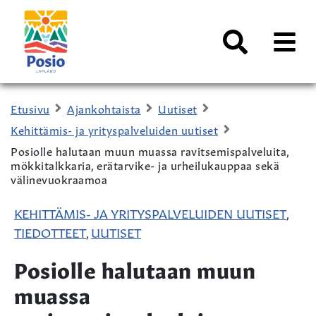
Siirry sisältöön
Kaupungin
logo
AVAA
VALI
Haku
Etusivu
Ajankohtaista
Uutiset
Kehittämis- ja yrityspalveluiden uutiset
Posiolle halutaan muun muassa ravitsemispalveluita,
mökkitalkkaria, erätarvike- ja urheilukauppaa sekä
välinevuokraamoa
KEHITTÄMIS- JA YRITYSPALVELUIDEN UUTISET
,
TIEDOTTEET
UUTISET
,
Posiolle halutaan muun
muassa