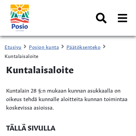
Siirry sisältöön
Kaupungin
logo
AVAA
VALI
Haku
Etusivu
Posion kunta
Päätöksenteko
Kuntalaisaloite
Kuntalaisaloite
Kuntalain 28 §:n mukaan kunnan asukkaalla on
oikeus tehdä kunnalle aloitteita kunnan toimintaa
koskevissa asioissa.
TÄLLÄ SIVULLA