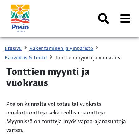
Siirry sisältöön
Kaupungin
logo
AVAA
VALI
Haku
Etusivu
Rakentaminen ja ympäristö
Kaavoitus & tontit
Tonttien myynti ja vuokraus
Tonttien myynti ja
vuokraus
Posion kunnalta voi ostaa tai vuokrata
omakotitontteja sekä teollisuustontteja.
Myynnissä on tontteja myös vapaa-ajanasuntoja
varten.