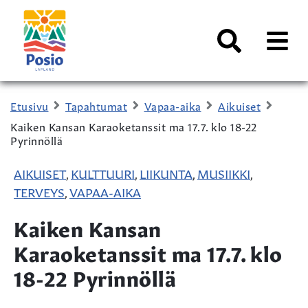
Siirry sisältöön
Kaupungin
logo
AVAA
VALI
Haku
Etusivu
Tapahtumat
Vapaa-aika
Aikuiset
Kaiken Kansan Karaoketanssit ma 17.7. klo 18-22
Pyrinnöllä
AIKUISET
KULTTUURI
LIIKUNTA
MUSIIKKI
,
,
,
,
TERVEYS
VAPAA-AIKA
,
Kaiken Kansan
Karaoketanssit ma 17.7. klo
18-22 Pyrinnöllä