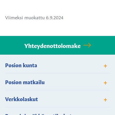
Jaa
Jaa
Jaa
Facebookissa
Twitterissä
WhatsApissa
Viimeksi muokattu 6.9.2024
Yhteydenottolomake
+
Posion kunta
+
Posion matkailu
+
Verkkolaskut