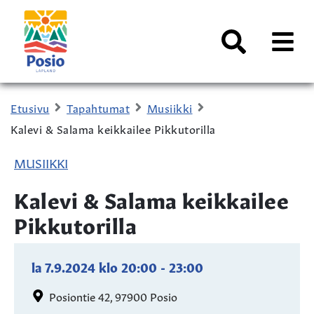
Siirry sisältöön
Kaupungin
logo
AVAA
VALI
Haku
Etusivu
Tapahtumat
Musiikki
Kalevi & Salama keikkailee Pikkutorilla
MUSIIKKI
Kalevi & Salama keikkailee
Pikkutorilla
la 7.9.2024
klo
20:00
-
23:00
Posiontie 42, 97900 Posio