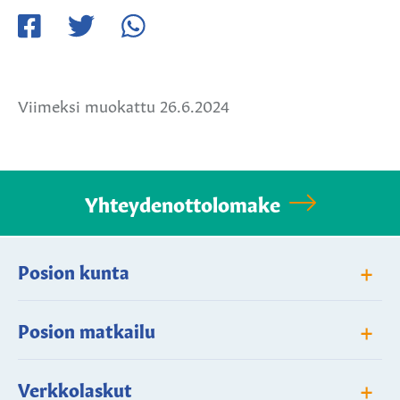
Jaa
Jaa
Jaa
Facebookissa
Twitterissä
WhatsApissa
Viimeksi muokattu 26.6.2024
Yhteydenottolomake
+
Posion kunta
+
Posion matkailu
+
Verkkolaskut