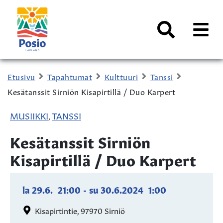
Siirry sisältöön
Kaupungin
logo
AVAA
VALI
Haku
Etusivu
Tapahtumat
Kulttuuri
Tanssi
Kesätanssit Sirniön Kisapirtillä / Duo Karpert
MUSIIKKI
TANSSI
,
Kesätanssit Sirniön
Kisapirtillä / Duo Karpert
la 29.6.
21:00
-
su 30.6.2024
1:00
Kisapirtintie, 97970 Sirniö