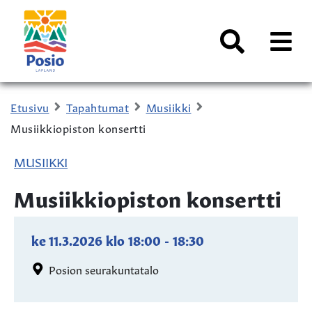
Siirry sisältöön
Kaupungin
logo
AVAA
VALI
Haku
Etusivu
Tapahtumat
Musiikki
Musiikkiopiston konsertti
MUSIIKKI
Musiikkiopiston konsertti
ke 11.3.2026
klo
18:00
-
18:30
Posion seurakuntatalo