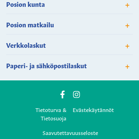
+
Posion kunta
+
Posion matkailu
+
Verkkolaskut
+
Paperi- ja sähköpostilaskut
Posio
Posio
Municipality's
Municipality's
Tietoturva &
Evästekäytännöt
Facebook
Instagram
Tietosuoja
page
page
Saavutettavuusseloste