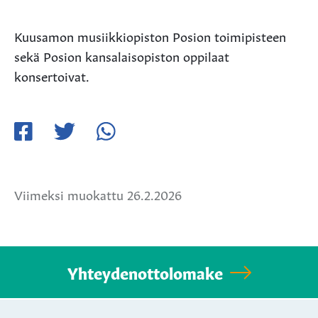
Kuusamon musiikkiopiston Posion toimipisteen
sekä Posion kansalaisopiston oppilaat
konsertoivat.
Jaa
Jaa
Jaa
Facebookissa
Twitterissä
WhatsApissa
Viimeksi muokattu 26.2.2026
Yhteydenottolomake