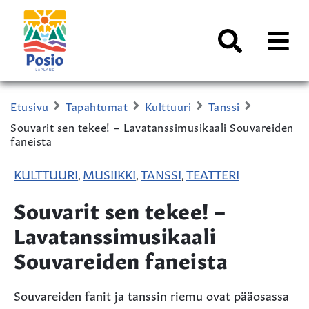
Siirry sisältöön
Kaupungin
logo
AVAA
VALI
Haku
Etusivu
Tapahtumat
Kulttuuri
Tanssi
Souvarit sen tekee! – Lavatanssimusikaali Souvareiden
faneista
KULTTUURI
MUSIIKKI
TANSSI
TEATTERI
,
,
,
Souvarit sen tekee! –
Lavatanssimusikaali
Souvareiden faneista
Souvareiden fanit ja tanssin riemu ovat pääosassa