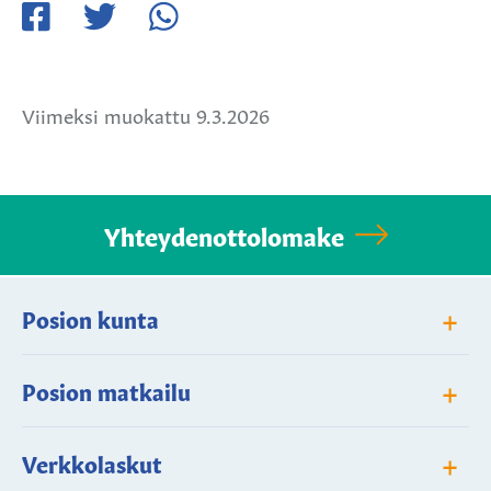
Jaa
Jaa
Jaa
Facebookissa
Twitterissä
WhatsApissa
Viimeksi muokattu 9.3.2026
Yhteydenottolomake
+
Posion kunta
+
Posion matkailu
+
Verkkolaskut