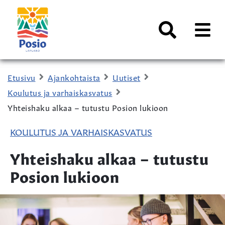
Siirry sisältöön
Kaupungin
logo
AVAA
VALI
Haku
Etusivu
Ajankohtaista
Uutiset
Koulutus ja varhaiskasvatus
Yhteishaku alkaa – tutustu Posion lukioon
KOULUTUS JA VARHAISKASVATUS
Yhteishaku alkaa – tutustu
Posion lukioon