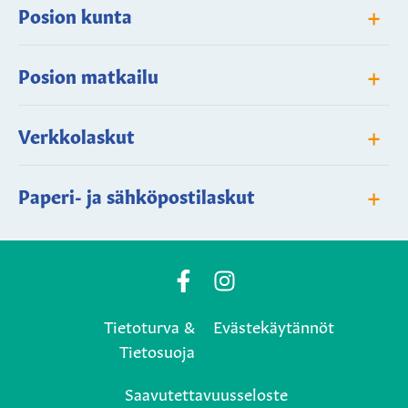
+
Posion kunta
+
Posion matkailu
+
Verkkolaskut
+
Paperi- ja sähköpostilaskut
Posio
Posio
Municipality's
Municipality's
Tietoturva &
Evästekäytännöt
Facebook
Instagram
Tietosuoja
page
page
Saavutettavuusseloste