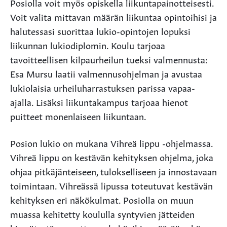
Posiolla voit myös opiskella liikuntapainotteisesti.
Voit valita mittavan määrän liikuntaa opintoihisi ja
halutessasi suorittaa lukio-opintojen lopuksi
liikunnan lukiodiplomin. Koulu tarjoaa
tavoitteellisen kilpaurheilun tueksi valmennusta:
Esa Mursu laatii valmennusohjelman ja avustaa
lukiolaisia urheiluharrastuksen parissa vapaa-
ajalla. Lisäksi liikuntakampus tarjoaa hienot
puitteet monenlaiseen liikuntaan.
Posion lukio on mukana Vihreä lippu -ohjelmassa.
Vihreä lippu on kestävän kehityksen ohjelma, joka
ohjaa pitkäjänteiseen, tulokselliseen ja innostavaan
toimintaan. Vihreässä lipussa toteutuvat kestävän
kehityksen eri näkökulmat. Posiolla on muun
muassa kehitetty koululla syntyvien jätteiden