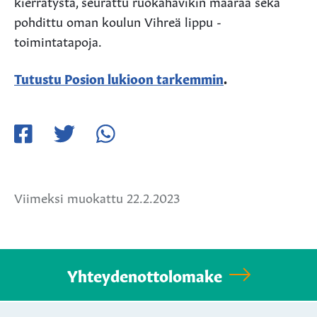
kierrätystä, seurattu ruokahävikin määrää sekä
pohdittu oman koulun Vihreä lippu -
toimintatapoja.
Tutustu Posion lukioon tarkemmin
.
Jaa
Jaa
Jaa
Facebookissa
Twitterissä
WhatsApissa
Viimeksi muokattu 22.2.2023
Yhteydenottolomake