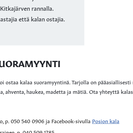
Kitkajärven rannalla.
tajia että kalan ostajia.
SUORAMYYNTI
i ostaa kalaa suoramyyntinä. Tarjolla on pääasiallisesti
kaa, ahventa, haukea, madetta ja mätiä. Ota yhteyttä kalas
o, p. 050 540 0906 ja Facebook-sivulla
Posion kala
rainen, p. 040 509 1785