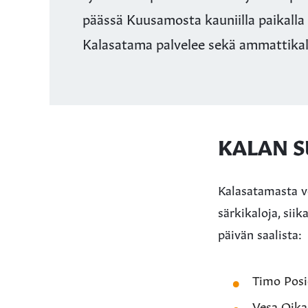
päässä Kuusamosta kauniilla paikalla 
Kalasatama palvelee sekä ammattikalas
KALAN 
Kalasatamasta vo
särkikaloja, sii
päivän saalista:
Timo Posi
Vesa Oika