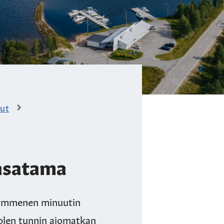
lut
asatama
kymmenen minuutin
uolen tunnin ajomatkan