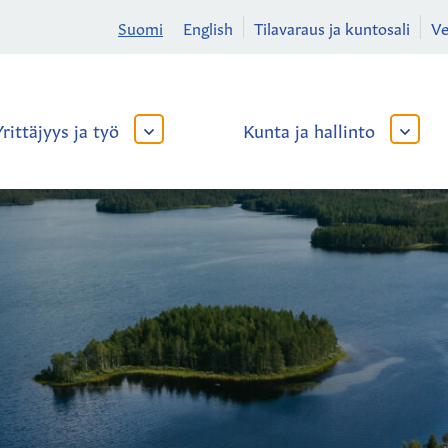
Suomi
English
Tilavaraus ja kuntosali
V
Yrittäjyys ja työ
Kunta ja hallinto
AVAA
AVAA
TAI
TAI
SULJE
SULJE
ALAVALIKKO
ALAVA