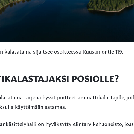
kalasatama sijaitsee osoitteessa Kuusamontie 119.
KALASTAJAKSI POSIOLLE?
asatama tarjoaa hyvät puitteet ammattikalastajille, jo
ksulla käyttämään satamaa.
nkäsittelyhalli on hyväksytty elintarvikehuoneisto, joss