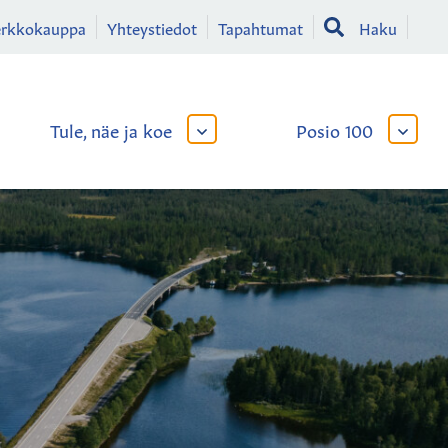
erkkokauppa
Yhteystiedot
Tapahtumat
Haku
Tule, näe ja koe
Posio 100
AVAA
AVAA
TAI
TAI
SULJE
SULJE
LIKKO
ALAVALIKKO
ALAVA