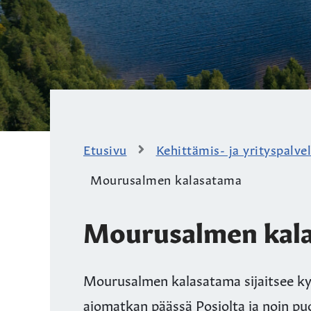
Etusivu
Kehittämis- ja yrityspalve
Mourusalmen kalasatama
Mourusalmen kal
Mourusalmen kalasatama sijaitsee 
ajomatkan päässä Posiolta ja noin p