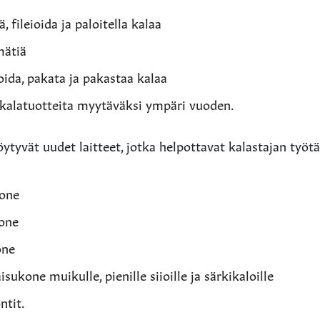
ä, fileioida ja paloitella kalaa
mätiä
oida, pakata ja pakastaa kalaa
 kalatuotteita myytäväksi ympäri vuoden.
ytyvät uudet laitteet, jotka helpottavat kalastajan työtä
one
one
one
sukone muikulle, pienille siioille ja särkikaloille
ntit.