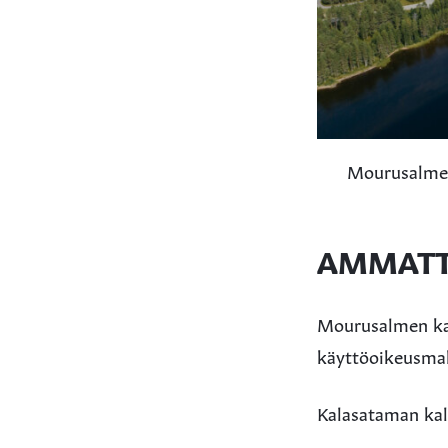
Mourusalmen 
AMMATTI
Mourusalmen kal
käyttöoikeusma
Kalasataman kala