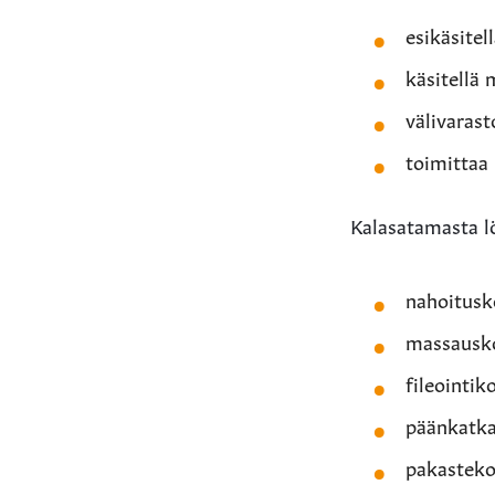
esikäsitell
käsitellä 
välivarast
toimittaa
Kalasatamasta lö
nahoitusk
massausk
fileointik
päänkatkai
pakasteko