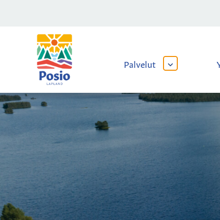
Siirry sisältöön
Kaupungin
logo
Palvelut
AVAA
TAI
SULJE
ALAVALIKKO