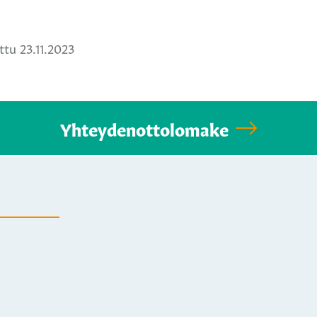
a
ä
hatsApissa
tu 23.11.2023
Yhteydenottolomake