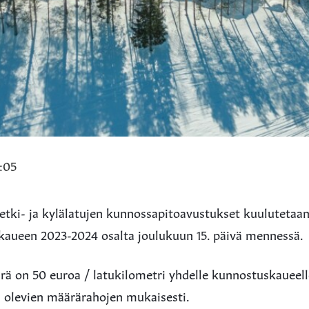
3:05
etki- ja kylälatujen kunnossapitoavustukset kuulutetaa
ikaueen 2023-2024 osalta joulukuun 15. päivä mennessä.
ä on 50 euroa / latukilometri yhdelle kunnostuskaueell
ä olevien määrärahojen mukaisesti.