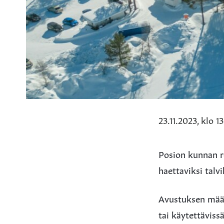
23.11.2023, klo 1
Posion kunnan r
haettaviksi talv
Avustuksen määr
tai käytettäviss