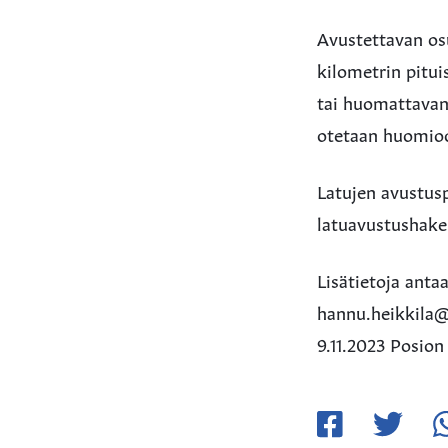
Avustettavan os
kilometrin pitui
tai huomattavan
otetaan huomioo
Latujen avustusp
latuavustushak
Lisätietoja ant
hannu.heikkila@
9.11.2023 Posion