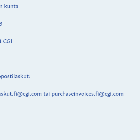
n kunta
8
4 CGI
postilaskut:
askut.fi@cgi.com tai purchaseinvoices.fi@cgi.com