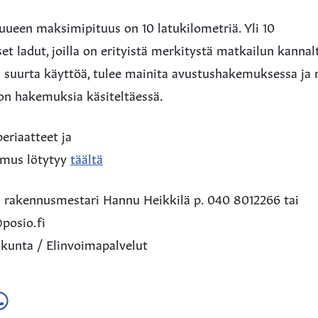
uueen maksimipituus on 10 latukilometriä. Yli 10
set ladut, joilla on erityistä merkitystä matkailun kannal
 suurta käyttöä, tulee mainita avustushakemuksessa ja 
n hakemuksia käsiteltäessä.
eriaatteet ja
emus lötytyy
täältä
aa rakennusmestari Hannu Heikkilä p. 040 8012266 tai
posio.fi
 kunta / Elinvoimapalvelut