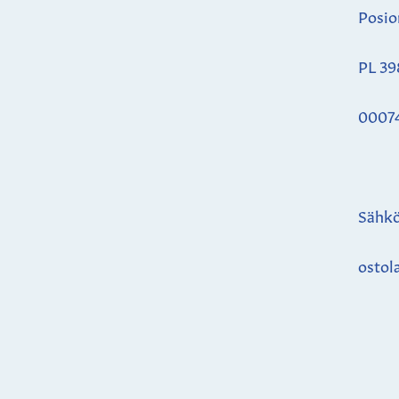
Posio
PL 39
0007
Sähkö
ostol