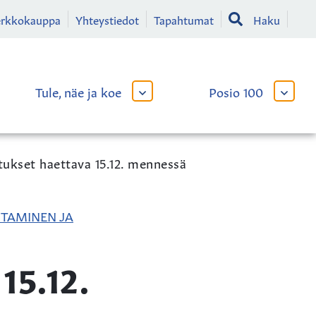
erkkokauppa
Yhteystiedot
Tapahtumat
Haku
Tule, näe ja koe
Posio 100
AVAA
AVAA
TAI
TAI
SULJE
SULJE
LIKKO
ALAVALIKKO
ALAVA
tukset haettava 15.12. mennessä
TAMINEN JA
15.12.