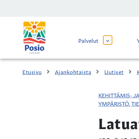
Siirry sisältöön
Kaupungin
logo
Palvelut
AVAA
TAI
SULJE
ALAVALIKKO
Etusivu
Ajankohtaista
Uutiset
KEHITTÄMIS- J
YMPÄRISTÖ
TI
,
Latua