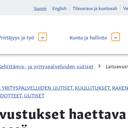
Suomi
English
Tilavaraus ja kuntosali
V
Yrittäjyys ja työ
Kunta ja hallinto
AVAA
AVAA
TAI
TAI
SULJE
SULJE
ALAVALIKKO
ALAVA
Kehittämis- ja yrityspalveluiden uutiset
Latuavus
A YRITYSPALVELUIDEN UUTISET
KUULUTUKSET
RAKEN
,
,
EDOTTEET
UUTISET
,
vustukset haettava 