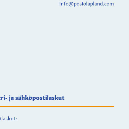
info@posiolapland.com
ri- ja sähköpostilaskut
ilaskut: