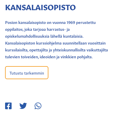
KANSALAISOPISTO
Posion kansalaisopisto on vuonna 1969 perustettu
oppilaitos, joka tarjoaa harrastus- ja
opiskelumahdollisuuksia lähellä kuntalaisia.
Kansalaisopiston kurssiohjelma suunnitellaan vuosittain
kurssilaisilta, opettajilta ja yhteiskunnallisilta vaikuttajilta
tulevien toiveiden, ideoiden ja vinkkien pohjalta.
Tutustu tarkemmin
Jaa
Jaa
Jaa