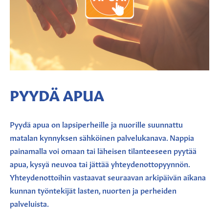
PYYDÄ APUA
Pyydä apua on lapsiperheille ja nuorille suunnattu
matalan kynnyksen sähköinen palvelukanava. Nappia
painamalla voi omaan tai läheisen tilanteeseen pyytää
apua, kysyä neuvoa tai jättää yhteydenottopyynnön.
Yhteydenottoihin vastaavat seuraavan arkipäivän aikana
kunnan työntekijät lasten, nuorten ja perheiden
palveluista.