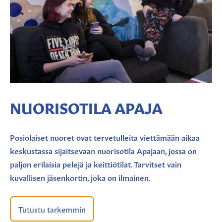
NUORISOTILA APAJA
Posiolaiset nuoret ovat tervetulleita viettämään aikaa
keskustassa sijaitsevaan nuorisotila Apajaan, jossa on
paljon erilaisia pelejä ja keittiötilat. Tarvitset vain
kuvallisen jäsenkortin, joka on ilmainen.
Tutustu tarkemmin