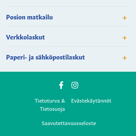
+
Posion matkailu
+
Verkkolaskut
+
Paperi- ja sähköpostilaskut
Posio
Posio
Municipality's
Municipality's
Tietoturva &
Evästekäytännöt
Facebook
Instagram
Tietosuoja
page
page
Saavutettavuusseloste