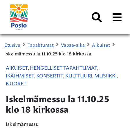
Siirry sisältöön
Kaupungin
logo
AVAA
VALI
Haku
Etusivu
Tapahtumat
Vapaa-aika
Aikuiset
Iskelmämessu la 11.10.25 klo 18 kirkossa
AIKUISET
HENGELLISET TAPAHTUMAT
,
,
IKÄIHMISET
KONSERTIT
KULTTUURI
MUSIIKKI
,
,
,
,
NUORET
Iskelmämessu la 11.10.25
klo 18 kirkossa
Iskelmämessu