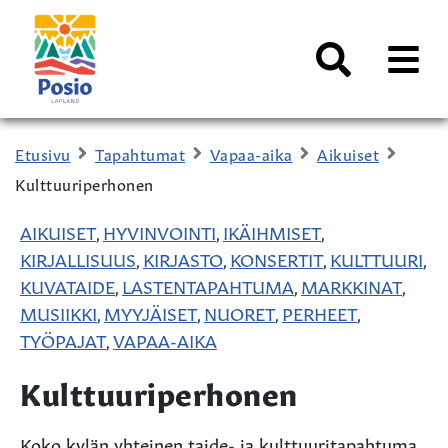
Siirry sisältöön
Kaupungin
logo
AVAA
VALI
Haku
Etusivu
Tapahtumat
Vapaa-aika
Aikuiset
Kulttuuriperhonen
AIKUISET
HYVINVOINTI
IKÄIHMISET
,
,
,
KIRJALLISUUS
KIRJASTO
KONSERTIT
KULTTUURI
,
,
,
,
KUVATAIDE
LASTENTAPAHTUMA
MARKKINAT
,
,
,
MUSIIKKI
MYYJÄISET
NUORET
PERHEET
,
,
,
,
TYÖPAJAT
VAPAA-AIKA
,
Kulttuuriperhonen
Koko kylän yhteinen taide- ja kulttuuritapahtuma.