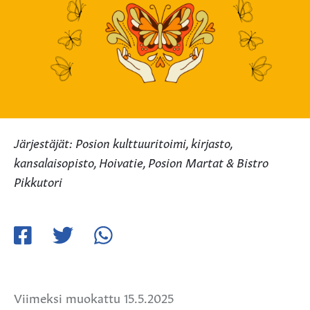
Järjestäjät: Posion kulttuuritoimi, kirjasto,
kansalaisopisto, Hoivatie, Posion Martat & Bistro
Pikkutori
Jaa
Jaa
Jaa
Facebookissa
Twitterissä
WhatsApissa
Viimeksi muokattu 15.5.2025