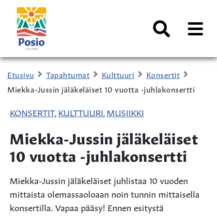
Siirry sisältöön
Kaupungin
logo
AVAA
VALI
Haku
Etusivu
Tapahtumat
Kulttuuri
Konsertit
Miekka-Jussin jäläkeläiset 10 vuotta -juhlakonsertti
KONSERTIT
KULTTUURI
MUSIIKKI
,
,
Miekka-Jussin jäläkeläiset
10 vuotta -juhlakonsertti
Miekka-Jussin jäläkeläiset juhlistaa 10 vuoden
mittaista olemassaoloaan noin tunnin mittaisella
konsertilla. Vapaa pääsy! Ennen esitystä