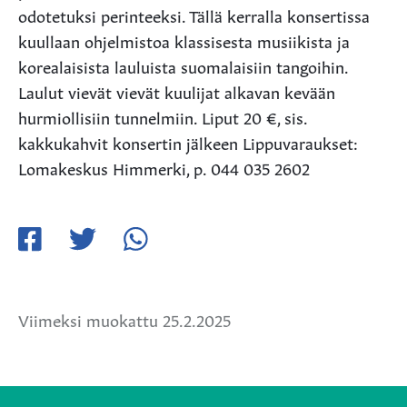
odotetuksi perinteeksi. Tällä kerralla konsertissa
kuullaan ohjelmistoa klassisesta musiikista ja
korealaisista lauluista suomalaisiin tangoihin.
Laulut vievät vievät kuulijat alkavan kevään
hurmiollisiin tunnelmiin. Liput 20 €, sis.
kakkukahvit konsertin jälkeen Lippuvaraukset:
Lomakeskus Himmerki, p. 044 035 2602
Jaa
Jaa
Jaa
Facebookissa
Twitterissä
WhatsApissa
Viimeksi muokattu 25.2.2025