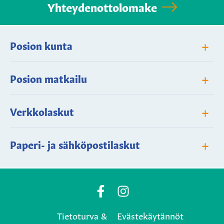
Yhteydenottolomake
+
Posion kunta
+
Posion matkailu
+
Verkkolaskut
+
Paperi- ja sähköpostilaskut
Posio
Posio
Municipality's
Municipality's
Tietoturva &
Evästekäytännöt
Facebook
Instagram