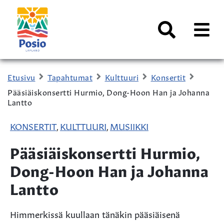
Siirry sisältöön
Kaupungin
logo
AVAA
VALI
Haku
Etusivu
Tapahtumat
Kulttuuri
Konsertit
Pääsiäiskonsertti Hurmio, Dong-Hoon Han ja Johanna
Lantto
KONSERTIT
KULTTUURI
MUSIIKKI
,
,
Pääsiäiskonsertti Hurmio,
Dong-Hoon Han ja Johanna
Lantto
Himmerkissä kuullaan tänäkin pääsiäisenä