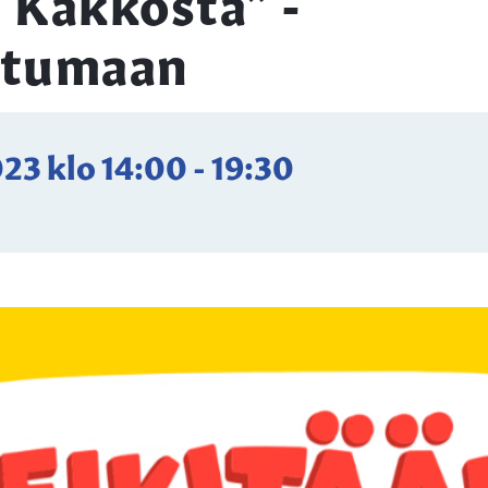
 Kakkosta” -
htumaan
023
klo
14:00
-
19:30