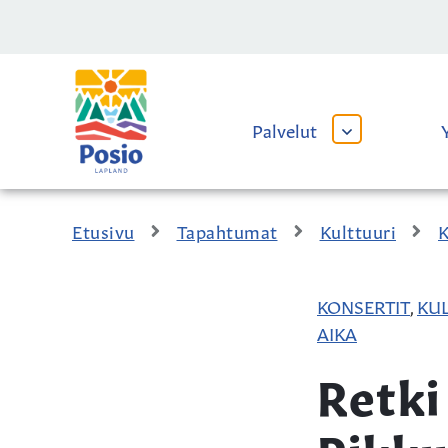
Siirry sisältöön
Kaupungin
logo
Palvelut
AVAA
TAI
SULJE
ALAVALIKKO
Etusivu
Tapahtumat
Kulttuuri
K
KONSERTIT
KUL
,
AIKA
Retki