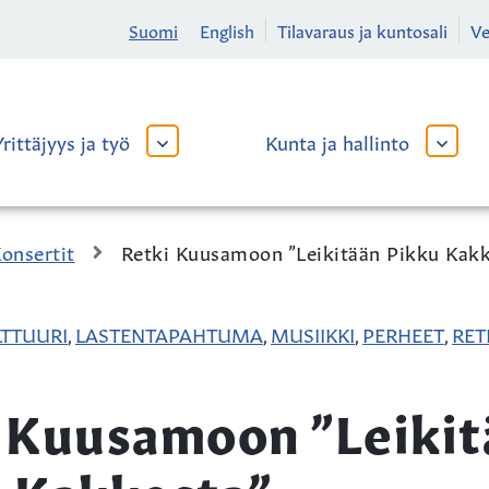
Suomi
English
Tilavaraus ja kuntosali
V
Yrittäjyys ja työ
Kunta ja hallinto
AVAA
AVAA
TAI
TAI
SULJE
SULJE
ALAVALIKKO
ALAVA
onsertit
Retki Kuusamoon ”Leikitään Pikku Kak
TTUURI
LASTENTAPAHTUMA
MUSIIKKI
PERHEET
RET
,
,
,
,
 Kuusamoon ”Leikit