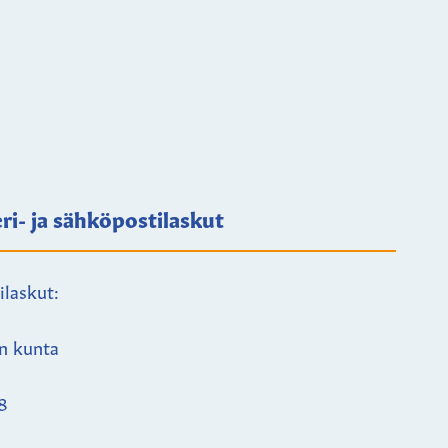
ri- ja sähköpostilaskut
ilaskut:
n kunta
8