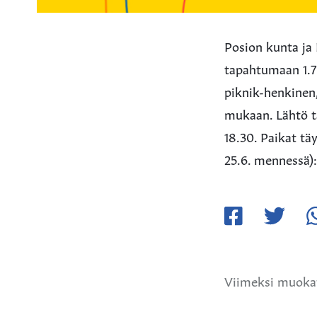
Posion kunta ja
tapahtumaan 1.
piknik-henkinen, 
mukaan. Lähtö t
18.30. Paikat tä
25.6. mennessä)
Jaa
Jaa
Ja
Facebookissa
Twitteriss
W
Viimeksi muokat