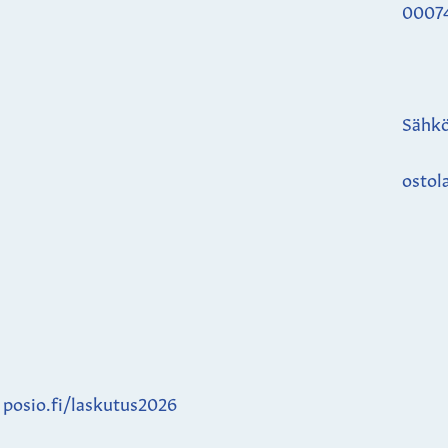
0007
Sähkö
ostol
:
posio.fi/laskutus2026