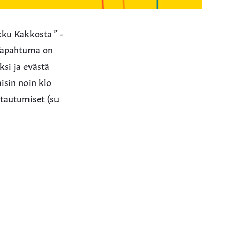
ku Kakkosta ” -
Tapahtuma on
ksi ja evästä
isin noin klo
ttautumiset (su