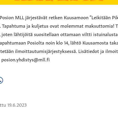
 Posion MLL järjestävät retken Kuusamoon ”Leikitään Pik
7. Tapahtuma ja kuljetus ovat molemmat maksuttomia! 
joten lähtijöitä suositellaan ottamaan viltti istuinalusta
apahtumaan Posiolta noin klo 14, lähtö Kuusamosta taka
ytetään ilmoittautumisjärjestyksessä. Lisätiedot ja ilmoi
: posion.yhdistys@mll.fi
a
ä
hatsApissa
tu 19.6.2023