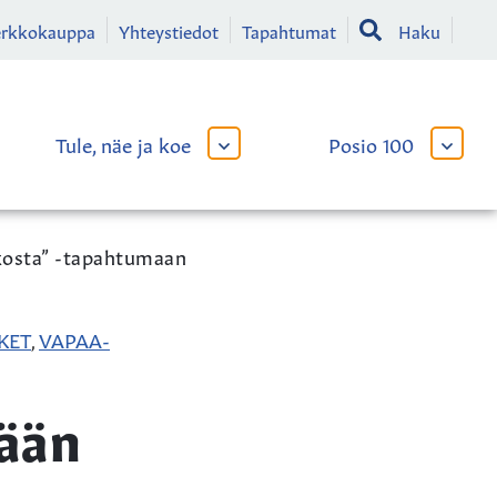
erkkokauppa
Yhteystiedot
Tapahtumat
Haku
Tule, näe ja koe
Posio 100
AVAA
AVAA
TAI
TAI
SULJE
SULJE
LIKKO
ALAVALIKKO
ALAVA
kosta” -tapahtumaan
KET
VAPAA-
,
ään