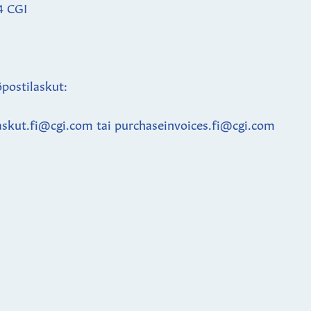
4 CGI
postilaskut:
askut.fi@cgi.com tai purchaseinvoices.fi@cgi.com