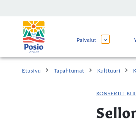
Siirry sisältöön
Kaupungin
logo
Palvelut
AVAA
TAI
SULJE
ALAVALIKKO
Etusivu
Tapahtumat
Kulttuuri
K
KONSERTIT
KUL
,
Sello