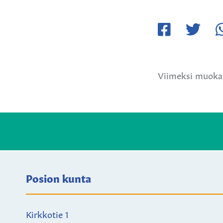
Jaa
Jaa
Ja
Facebookissa
Twitteriss
W
Viimeksi muokat
Posion kunta
Kirkkotie 1