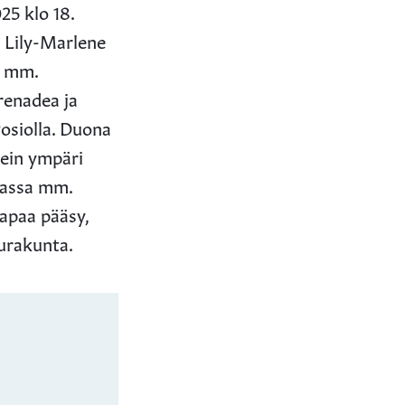
25 klo 18.
ja Lily-Marlene
t mm.
renadea ja
Posiolla. Duona
ein ympäri
omassa mm.
Vapaa pääsy,
eurakunta.