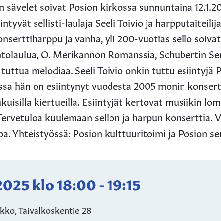
n sävelet soivat Posion kirkossa sunnuntaina 12.1.20
intyvät sellisti-laulaja Seeli Toivio ja harpputaiteili
onserttiharppu ja vanha, yli 200-vuotias sello soiva
htolaulua, O. Merikannon Romanssia, Schubertin Se
uttua melodiaa. Seeli Toivio onkin tuttu esiintyjä 
sa hän on esiintynyt vuodesta 2005 monin konsert
uisilla kiertueilla. Esiintyjät kertovat musiikin l
 Tervetuloa kuulemaan sellon ja harpun konserttia. 
oa. Yhteistyössä: Posion kulttuuritoimi ja Posion s
.2025
klo
18:00
-
19:15
kko, Taivalkoskentie 28