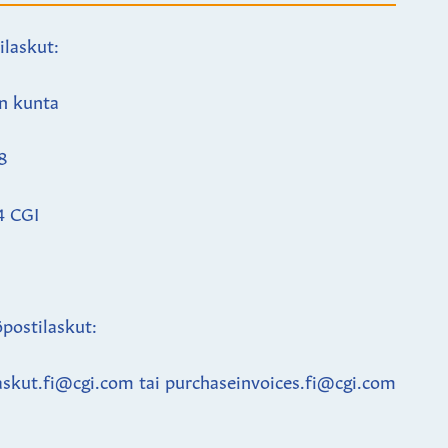
ilaskut:
n kunta
8
4 CGI
postilaskut:
askut.fi@cgi.com tai purchaseinvoices.fi@cgi.com