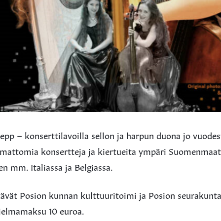
epp – konserttilavoilla sellon ja harpun duona jo vuode
kemattomia konsertteja ja kiertueita ympäri Suomenmaa
 mm. Italiassa ja Belgiassa.
tävät Posion kunnan kulttuuritoimi ja Posion seurakunta
jelmamaksu 10 euroa.