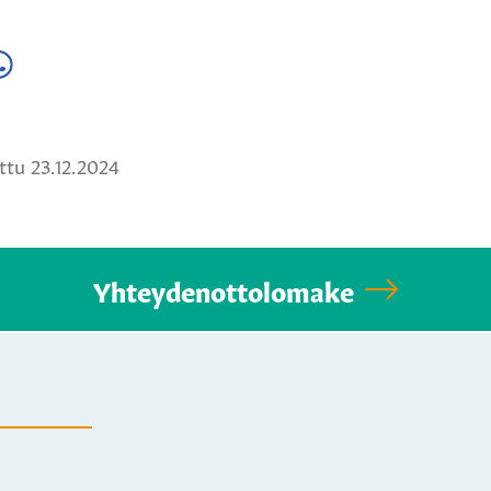
a
ä
hatsApissa
tu 23.12.2024
Yhteydenottolomake