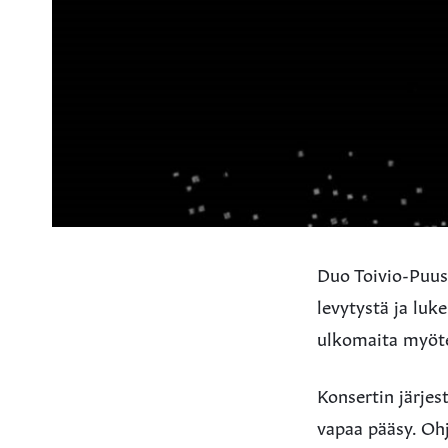
Duo Toivio-Puus
levytystä ja lu
ulkomaita myöten
Konsertin järjes
vapaa pääsy. Oh