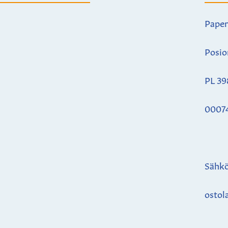
Paper
Posio
PL 39
0007
Sähkö
ostol