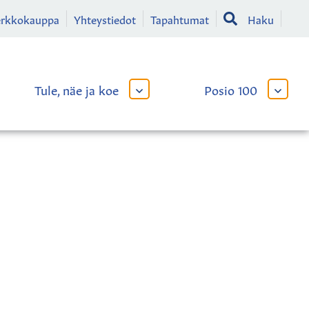
erkkokauppa
Yhteystiedot
Tapahtumat
Haku
Tule, näe ja koe
Posio 100
AVAA
AVAA
TAI
TAI
SULJE
SULJE
LIKKO
ALAVALIKKO
ALAVA