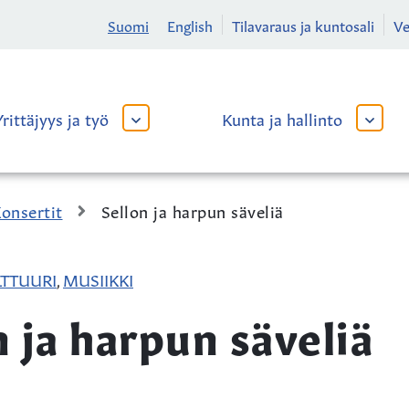
Suomi
English
Tilavaraus ja kuntosali
V
Yrittäjyys ja työ
Kunta ja hallinto
AVAA
AVAA
TAI
TAI
SULJE
SULJE
ALAVALIKKO
ALAVA
onsertit
Sellon ja harpun säveliä
TTUURI
MUSIIKKI
,
n ja harpun säveliä