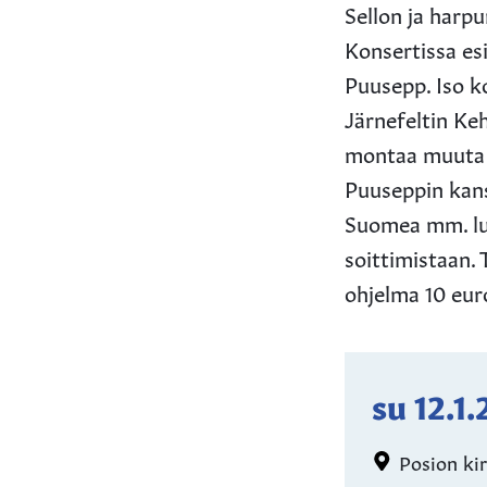
Sellon ja harpu
Konsertissa esi
Puusepp. Iso k
Järnefeltin Ke
montaa muuta t
Puuseppin kans
Suomea mm. luk
soittimistaan.
ohjelma 10 eur
su 12.1
Posion kir