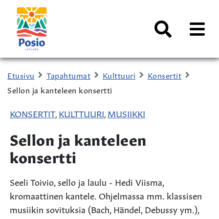
Siirry sisältöön
Kaupungin
logo
AVAA
VALI
Haku
Etusivu
Tapahtumat
Kulttuuri
Konsertit
Sellon ja kanteleen konsertti
KONSERTIT
KULTTUURI
MUSIIKKI
,
,
Sellon ja kanteleen
konsertti
Seeli Toivio, sello ja laulu - Hedi Viisma,
kromaattinen kantele. Ohjelmassa mm. klassisen
musiikin sovituksia (Bach, Händel, Debussy ym.),