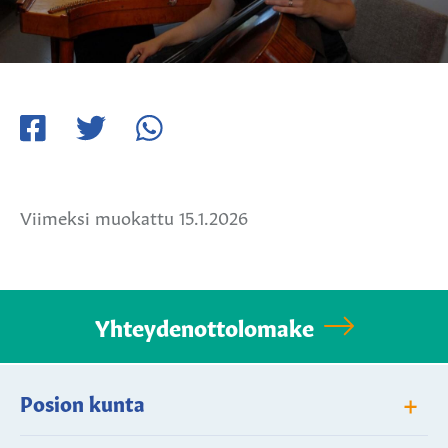
Jaa
Jaa
Jaa
Facebookissa
Twitterissä
WhatsApissa
Viimeksi muokattu 15.1.2026
Yhteydenottolomake
+
Posion kunta