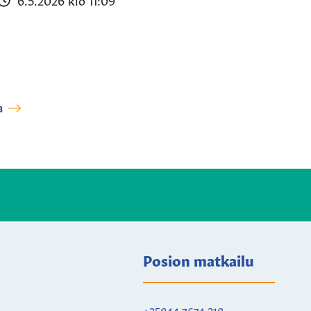
a
Posion matkailu
+35844 7674 218