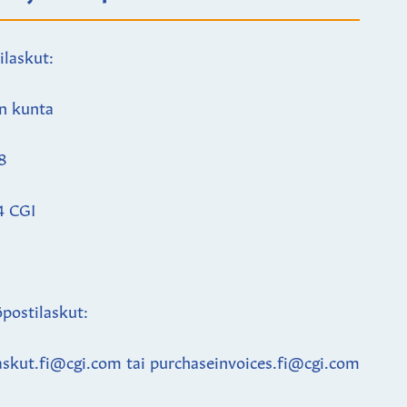
ilaskut:
n kunta
8
4 CGI
postilaskut:
askut.fi@cgi.com tai purchaseinvoices.fi@cgi.com