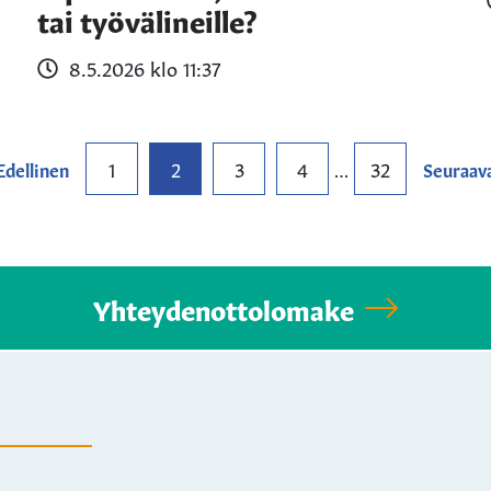
tai työvälineille?
8.5.2026 klo 11:37
1
2
3
4
32
Edellinen
…
Seuraav
Yhteydenottolomake