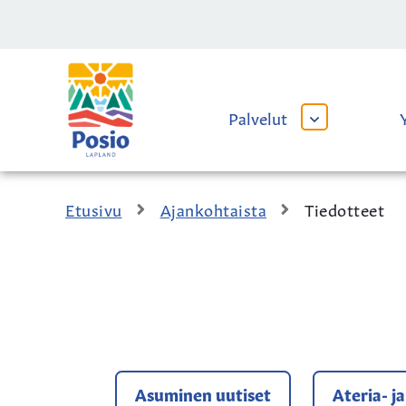
Siirry sisältöön
Kaupungin
logo
Palvelut
AVAA
TAI
SULJE
ALAVALIKKO
Etusivu
Ajankohtaista
Tiedotteet
Asuminen uutiset
Ateria- j