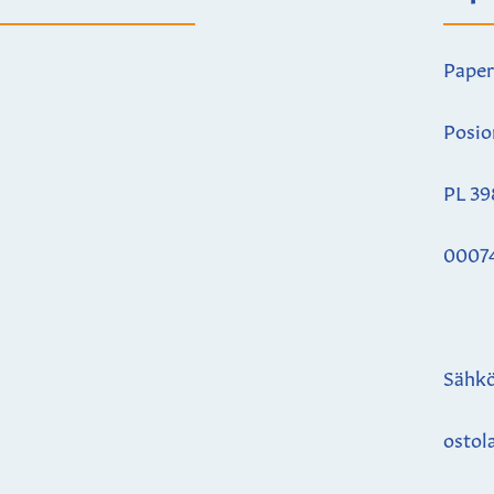
Paper
Posio
PL 39
0007
Sähkö
ostol