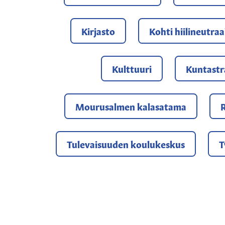
Kirjasto
Kohti hiilineutraa
Kulttuuri
Kuntastr
Mourusalmen kalasatama
Tulevaisuuden koulukeskus
T