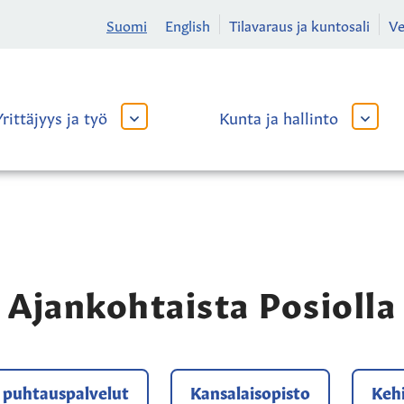
Suomi
English
Tilavaraus ja kuntosali
V
Yrittäjyys ja työ
Kunta ja hallinto
AVAA
AVAA
TAI
TAI
SULJE
SULJE
ALAVALIKKO
ALAVA
Ajankohtaista Posiolla
a puhtauspalvelut
Kansalaisopisto
Kehi