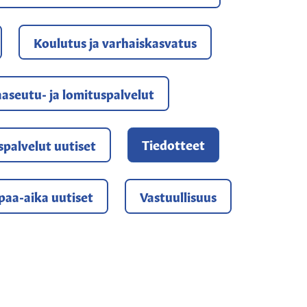
Koulutus ja varhaiskasvatus
aseutu- ja lomituspalvelut
Tiedotteet
yspalvelut uutiset
paa-aika uutiset
Vastuullisuus