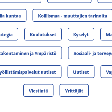
lia kuntaa
Koillismaa - muuttajien tarinoita
ategia
Kuulutukset
Kyselyt
Ma
Rakentaminen ja Ympäristö
Sosiaali- ja terve
yöllistämispalvelut uutiset
Uutiset
Va
Viestintä
Yrittäjät