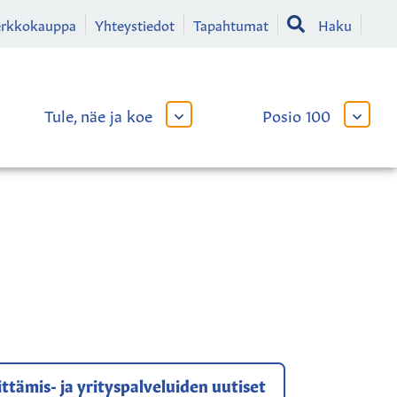
erkkokauppa
Yhteystiedot
Tapahtumat
Haku
Tule, näe ja koe
Posio 100
AVAA
AVAA
TAI
TAI
SULJE
SULJE
LIKKO
ALAVALIKKO
ALAVA
ttämis- ja yrityspalveluiden uutiset