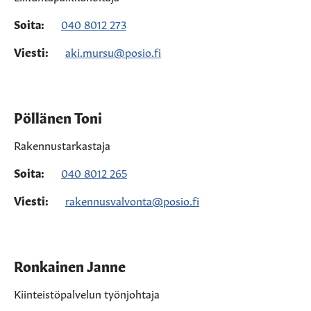
Soita:
040 8012 273
Viesti:
aki.mursu@posio.fi
Pöllänen Toni
Rakennustarkastaja
Soita:
040 8012 265
Viesti:
rakennusvalvonta@posio.fi
Ronkainen Janne
Kiinteistöpalvelun työnjohtaja