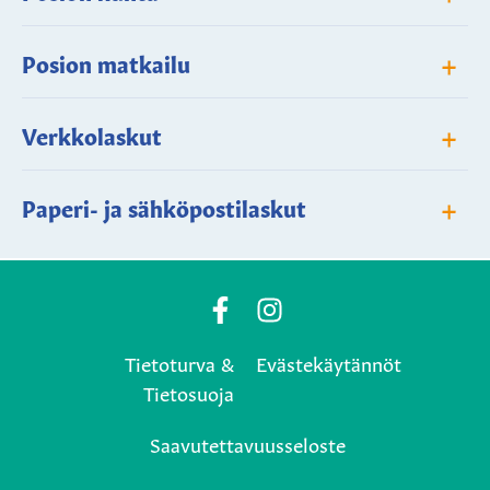
+
Posion matkailu
+
Verkkolaskut
+
Paperi- ja sähköpostilaskut
Posio
Posio
Municipality's
Municipality's
Tietoturva &
Evästekäytännöt
Facebook
Instagram
Tietosuoja
page
page
Saavutettavuusseloste