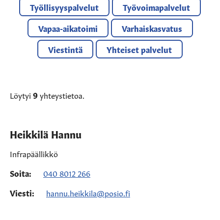
Työllisyyspalvelut
Työvoimapalvelut
Vapaa-aikatoimi
Varhaiskasvatus
Viestintä
Yhteiset palvelut
Löytyi
9
yhteystietoa.
Heikkilä Hannu
Infrapäällikkö
Soita:
040 8012 266
Viesti:
hannu.heikkila@posio.fi