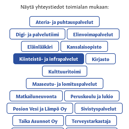
Näytä yhteystiedot toimialan mukaan:
Ateria- ja puhtauspalvelut
Digi- ja palvelutiimi
Elinvoimapalvelut
Eläinlääkäri
Kansalaisopisto
Kiinteistö- ja infrapalvelut
Kirjasto
Kulttuuritoimi
Maaseutu- ja lomituspalvelut
Matkailuneuvonta
Peruskoulu ja lukio
Posion Vesi ja Lämpö Oy
Sivistyspalvelut
Taika Asunnot Oy
Terveystarkastaja