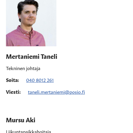
Mertaniemi Taneli
Tekninen johtaja
Soita:
040 8012 261
Viesti:
taneli.mertaniemi@posio.fi
Mursu Aki
Liikuntapaikkahoitaja