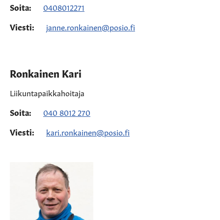
Soita:
0408012271
Viesti:
janne.ronkainen@posio.fi
Ronkainen Kari
Liikuntapaikkahoitaja
Soita:
040 8012 270
Viesti:
kari.ronkainen@posio.fi