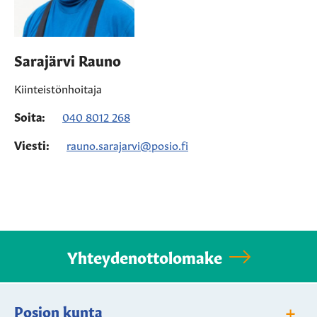
Sarajärvi Rauno
Kiinteistönhoitaja
Soita:
040 8012 268
Viesti:
rauno.sarajarvi@posio.fi
Yhteydenottolomake
+
Posion kunta