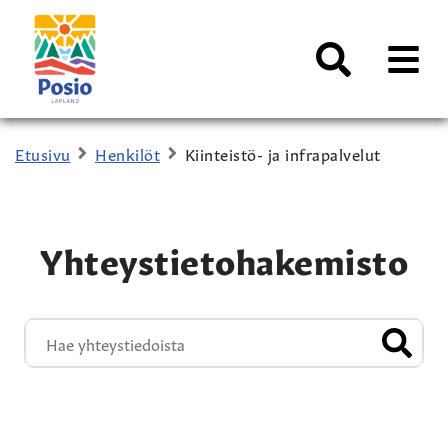
Siirry sisältöön
Kaupungin
logo
AVAA
VALI
Haku
Etusivu
Henkilöt
Kiinteistö- ja infrapalvelut
Yhteystietohakemisto
HAE Y