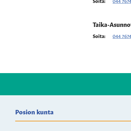
Soita:
044 767
Taika-Asunnot
Soita:
044 767
Posion kunta