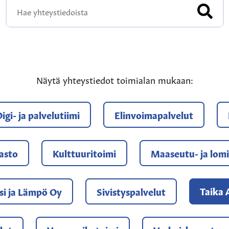
HAE Y
Näytä yhteystiedot toimialan mukaan:
igi- ja palvelutiimi
Elinvoimapalvelut
jasto
Kulttuuritoimi
Maaseutu- ja lomi
Taika 
si ja Lämpö Oy
Sivistyspalvelut