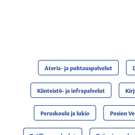
Ateria- ja puhtauspalvelut
D
Kiinteistö- ja infrapalvelut
Kir
Peruskoulu ja lukio
Posion Ve