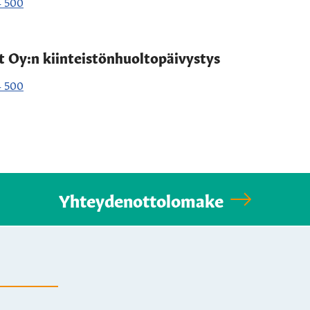
4 500
 Oy:n kiinteistönhuoltopäivystys
4 500
Yhteydenottolomake