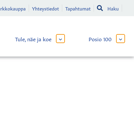
erkkokauppa
Yhteystiedot
Tapahtumat
Haku
Tule, näe ja koe
Posio 100
AVAA
AVAA
TAI
TAI
SULJE
SULJE
LIKKO
ALAVALIKKO
ALAVA