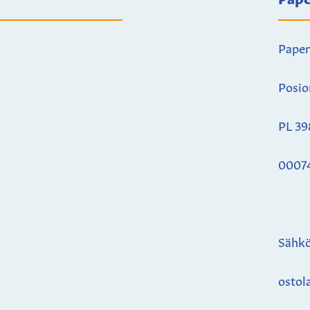
Paper
Posio
PL 39
0007
Sähkö
ostol