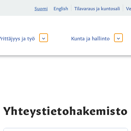
Suomi
English
Tilavaraus ja kuntosali
V
Yrittäjyys ja työ
Kunta ja hallinto
AVAA
AVAA
TAI
TAI
SULJE
SULJE
ALAVALIKKO
ALAVA
Yhteystietohakemisto