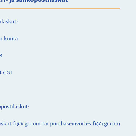
ilaskut:
n kunta
8
4 CGI
postilaskut:
askut.fi@cgi.com tai purchaseinvoices.fi@cgi.com