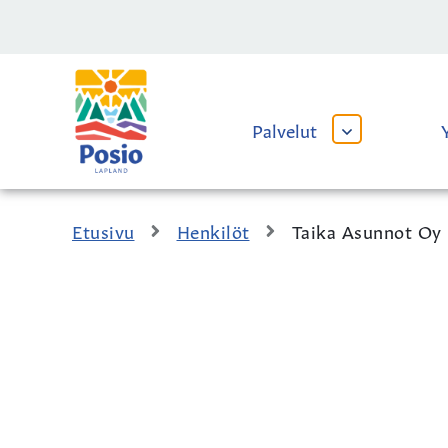
Siirry sisältöön
Kaupungin
logo
Palvelut
AVAA
TAI
SULJE
ALAVALIKKO
Etusivu
Henkilöt
Taika Asunnot Oy