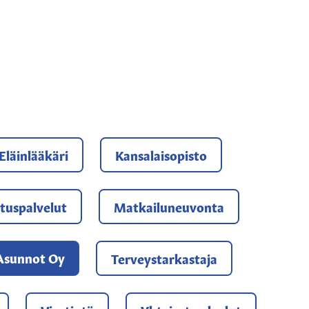
HTEYSTIEDOISTA
Eläinlääkäri
Kansalaisopisto
tuspalvelut
Matkailuneuvonta
Asunnot Oy
Terveystarkastaja