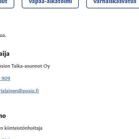
lut
Vapaa-aikatoimi
Varhaiskasvatus
oa.
aija
Posion Taika-asunnot Oy
3 909
rjalainen@posio.fi
mo
 kiinteistönhoitaja