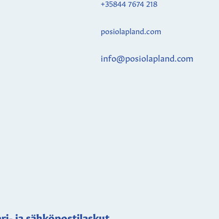
+35844 7674 218
posiolapland.com
info@posiolapland.com
ri- ja sähköpostilaskut