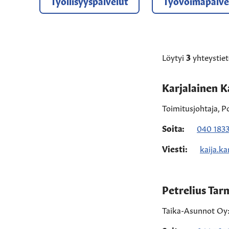
Työllisyyspalvelut
Työvoimapalve
Löytyi
3
yhteystiet
Karjalainen K
Toimitusjohtaja, 
Soita:
040 183
Viesti:
kaija.ka
Petrelius Tar
Taika-Asunnot Oy:n