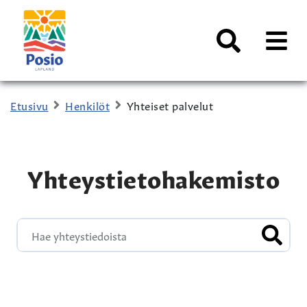
Siirry sisältöön
Kaupungin
logo
AVAA
VALI
Haku
Etusivu
Henkilöt
Yhteiset palvelut
Yhteystietohakemisto
HAE Y