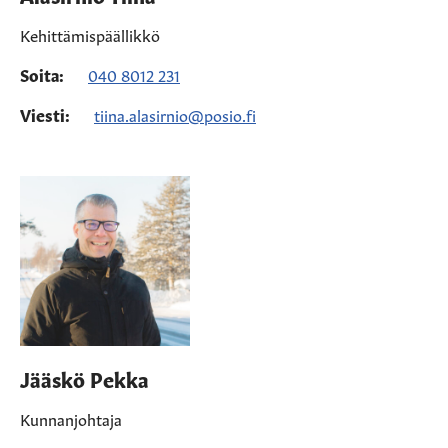
Kehittämispäällikkö
Soita:
040 8012 231
Viesti:
tiina.alasirnio@posio.fi
Jääskö Pekka
Kunnanjohtaja