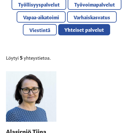
Työllisyyspalvelut
Työvoimapalvelut
Vapaa-aikatoimi
Varhaiskasvatus
Yhteiset palvelut
Viestintä
Löytyi
5
yhteystietoa.
Alasirniö Tiina