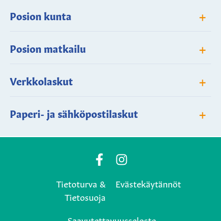
+
Posion kunta
+
Posion matkailu
+
Verkkolaskut
+
Paperi- ja sähköpostilaskut
Posio
Posio
Municipality's
Municipality's
Tietoturva &
Evästekäytännöt
Facebook
Instagram
Tietosuoja
page
page
Saavutettavuusseloste