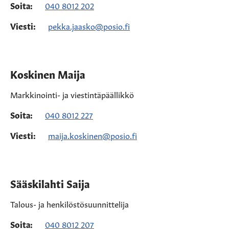
Soita:
040 8012 202
Viesti:
pekka.jaasko@posio.fi
Koskinen Maija
Markkinointi- ja viestintäpäällikkö
Soita:
040 8012 227
Viesti:
maija.koskinen@posio.fi
Sääskilahti Saija
Talous- ja henkilöstösuunnittelija
Soita:
040 8012 207