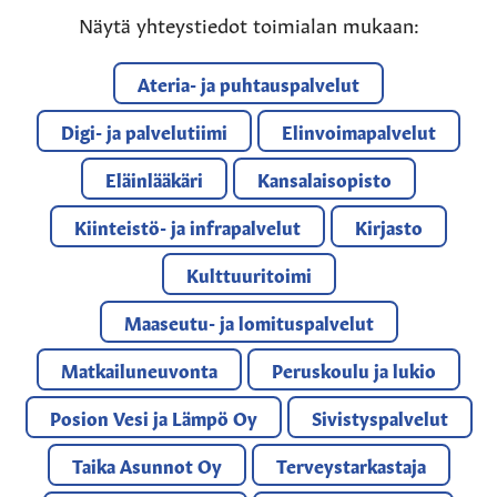
Näytä yhteystiedot toimialan mukaan:
Ateria- ja puhtauspalvelut
Digi- ja palvelutiimi
Elinvoimapalvelut
Eläinlääkäri
Kansalaisopisto
Kiinteistö- ja infrapalvelut
Kirjasto
Kulttuuritoimi
Maaseutu- ja lomituspalvelut
Matkailuneuvonta
Peruskoulu ja lukio
Posion Vesi ja Lämpö Oy
Sivistyspalvelut
Taika Asunnot Oy
Terveystarkastaja