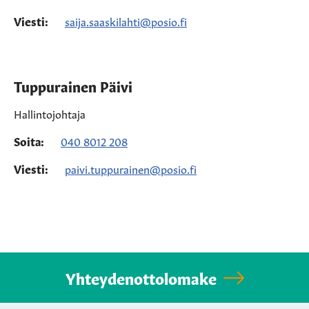
Viesti:
saija.saaskilahti@posio.fi
Tuppurainen Päivi
Hallintojohtaja
Soita:
040 8012 208
Viesti:
paivi.tuppurainen@posio.fi
Yhteydenottolomake