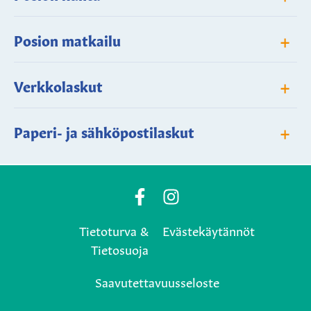
+
Posion matkailu
+
Verkkolaskut
+
Paperi- ja sähköpostilaskut
Posio
Posio
Municipality's
Municipality's
Tietoturva &
Evästekäytännöt
Facebook
Instagram
Tietosuoja
page
page
Saavutettavuusseloste