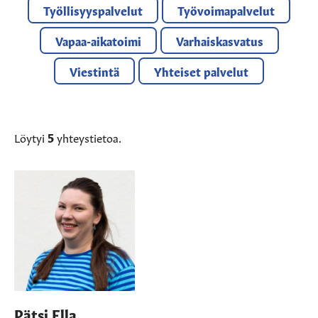
Työllisyyspalvelut
Työvoimapalvelut
Vapaa-aikatoimi
Varhaiskasvatus
Viestintä
Yhteiset palvelut
Löytyi
5
yhteystietoa.
Pätsi Ella