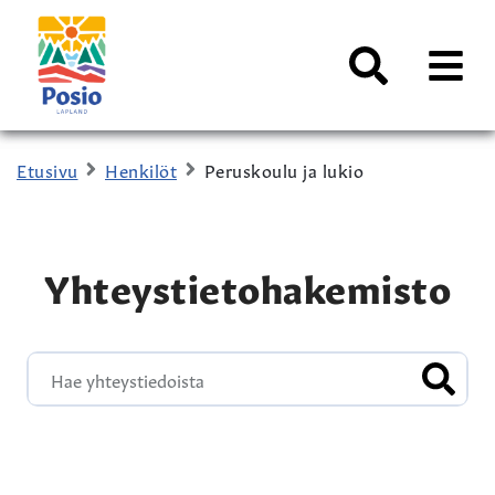
Siirry sisältöön
Kaupungin
logo
AVAA
VALI
Haku
Etusivu
Henkilöt
Peruskoulu ja lukio
Yhteystietohakemisto
HAE Y