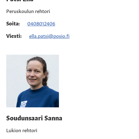
Peruskoulun rehtori
Soita:
0408012406
Viesti:
ella.patsi@posio.fi
Soudunsaari Sanna
Lukion rehtori