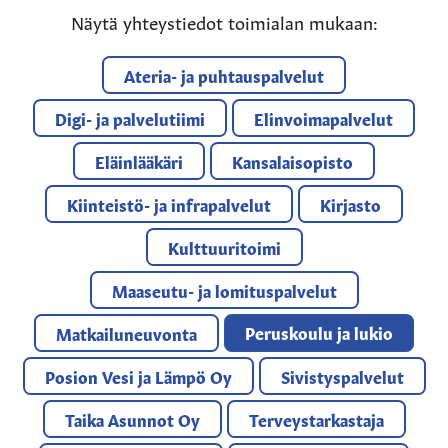
Näytä yhteystiedot toimialan mukaan:
Ateria- ja puhtauspalvelut
Digi- ja palvelutiimi
Elinvoimapalvelut
Eläinlääkäri
Kansalaisopisto
Kiinteistö- ja infrapalvelut
Kirjasto
Kulttuuritoimi
Maaseutu- ja lomituspalvelut
Peruskoulu ja lukio
Matkailuneuvonta
Posion Vesi ja Lämpö Oy
Sivistyspalvelut
Taika Asunnot Oy
Terveystarkastaja