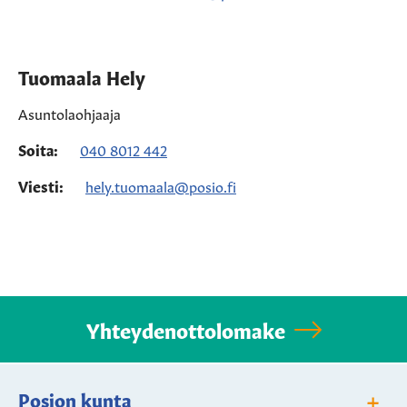
Tuomaala Hely
Asuntolaohjaaja
Soita:
040 8012 442
Viesti:
hely.tuomaala@posio.fi
Yhteydenottolomake
+
Posion kunta