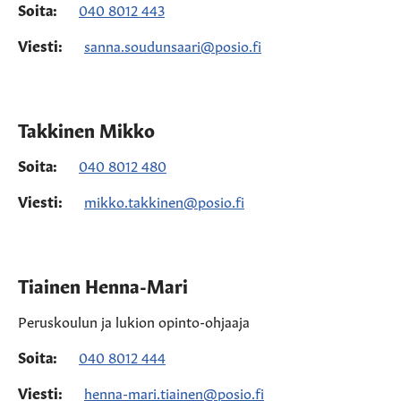
Soita:
040 8012 443
Viesti:
sanna.soudunsaari@posio.fi
Takkinen Mikko
Soita:
040 8012 480
Viesti:
mikko.takkinen@posio.fi
Tiainen Henna-Mari
Peruskoulun ja lukion opinto-ohjaaja
Soita:
040 8012 444
Viesti:
henna-mari.tiainen@posio.fi