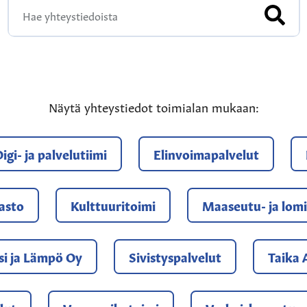
HAE Y
Näytä yhteystiedot toimialan mukaan:
igi- ja palvelutiimi
Elinvoimapalvelut
jasto
Kulttuuritoimi
Maaseutu- ja lomi
si ja Lämpö Oy
Sivistyspalvelut
Taika 