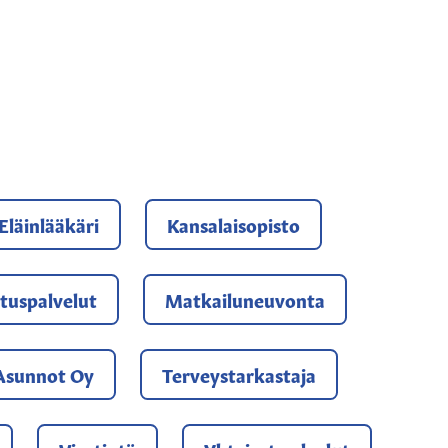
HTEYSTIEDOISTA
Eläinlääkäri
Kansalaisopisto
tuspalvelut
Matkailuneuvonta
Asunnot Oy
Terveystarkastaja