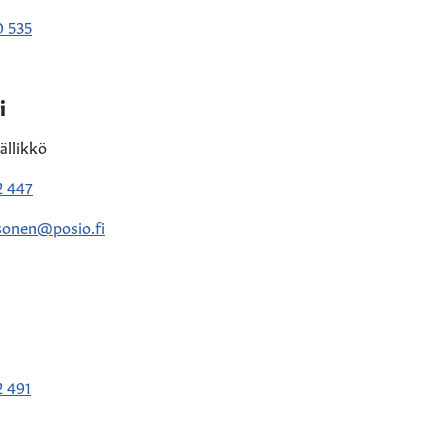
0 535
i
ällikkö
2 447
psonen@posio.fi
 491