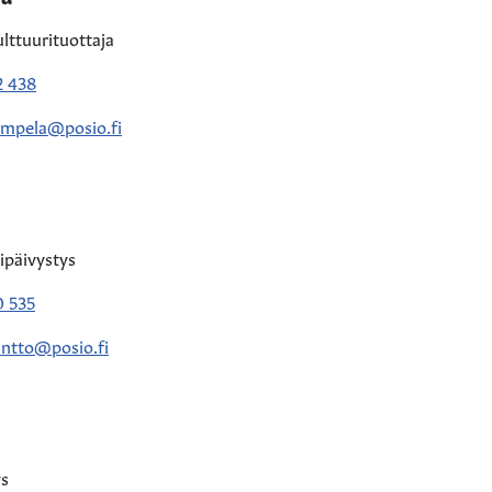
ulttuurituottaja
2 438
ampela@posio.fi
tipäivystys
0 535
antto@posio.fi
ys