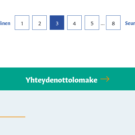
1
2
3
4
5
8
linen
…
Seur
Yhteydenottolomake