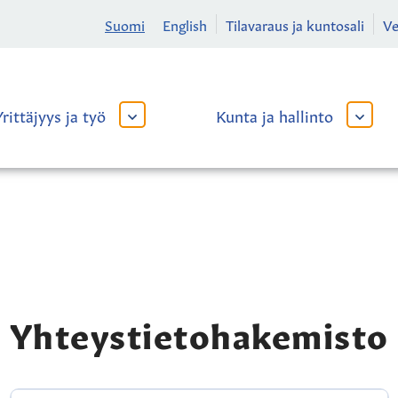
Suomi
English
Tilavaraus ja kuntosali
V
Yrittäjyys ja työ
Kunta ja hallinto
AVAA
AVAA
TAI
TAI
SULJE
SULJE
ALAVALIKKO
ALAVA
Yhteystietohakemisto