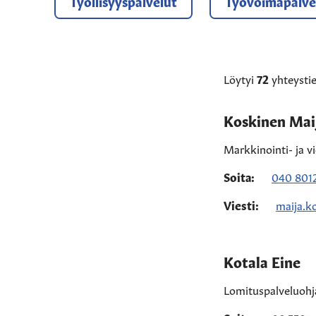
Työllisyyspalvelut
Työvoimapalve
Löytyi
72
yhteystie
Koskinen Mai
Markkinointi- ja v
Soita:
040 8012
Viesti:
maija.k
Kotala Eine
Lomituspalveluohj