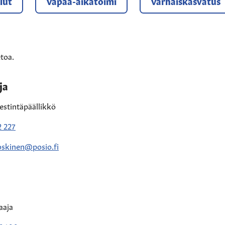
lut
Vapaa-aikatoimi
Varhaiskasvatus
toa.
ja
iestintäpäällikkö
 227
oskinen@posio.fi
aaja