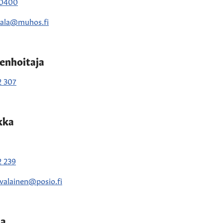
 0400
tala@muhos.fi
enhoitaja
2 307
kka
2 239
ovalainen@posio.fi
na