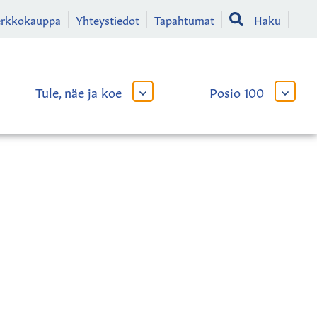
erkkokauppa
Yhteystiedot
Tapahtumat
Haku
Tule, näe ja koe
Posio 100
AVAA
AVAA
TAI
TAI
SULJE
SULJE
LIKKO
ALAVALIKKO
ALAVA