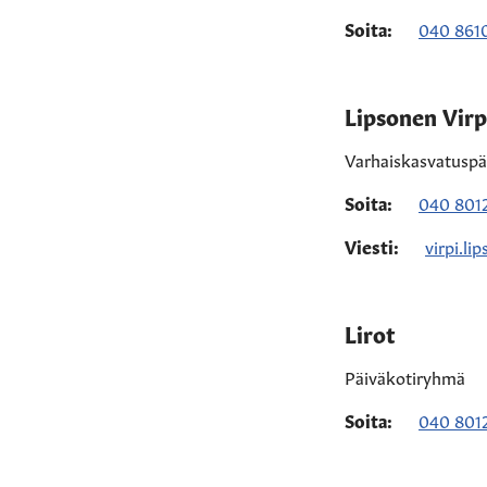
Soita:
040 861
Lipsonen Virp
Varhaiskasvatuspä
Soita:
040 801
Viesti:
virpi.li
Lirot
Päiväkotiryhmä
Soita:
040 8012