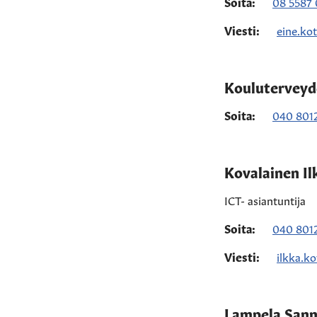
Soita:
08 5587
Viesti:
eine.ko
Kouluterveyd
Soita:
040 801
Kovalainen Il
ICT- asiantuntija
Soita:
040 801
Viesti:
ilkka.k
Lampela San