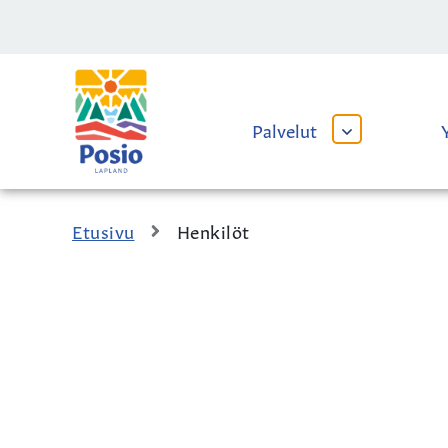
Siirry sisältöön
Kaupungin
logo
Palvelut
AVAA
TAI
SULJE
ALAVALIKKO
Etusivu
Henkilöt