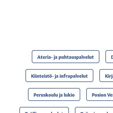
Ateria- ja puhtauspalvelut
D
Kiinteistö- ja infrapalvelut
Kir
Peruskoulu ja lukio
Posion Ve