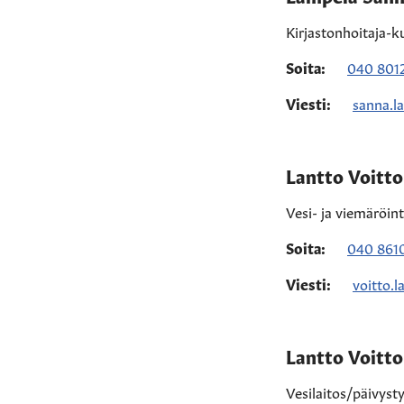
Kirjastonhoitaja-k
Soita:
040 801
Viesti:
sanna.l
Lantto Voitto
Vesi- ja viemäröin
Soita:
040 861
Viesti:
voitto.l
Lantto Voitto
Vesilaitos/päivyst