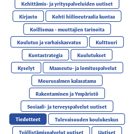
Kehittämis- ja yrityspalveluiden uutiset
Kirjasto
Kohti hiilineutraalia kuntaa
Koillismaa - muuttajien tarinoita
Koulutus ja varhaiskasvatus
Kulttuuri
Kuntastrategia
Kuulutukset
Kyselyt
Maaseutu- ja lomituspalvelut
Mourusalmen kalasatama
Rakentaminen ja Ympäristö
Sosiaali- ja terveyspalvelut uutiset
Tiedotteet
Tulevaisuuden koulukeskus
Työllistämispalvelut uutiset
Uutiset