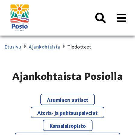
Siirry sisältöön
Kaupungin
logo
AVAA
VALI
Haku
Etusivu
Ajankohtaista
Tiedotteet
Ajankohtaista Posiolla
Asuminen uutiset
Ateria- ja puhtauspalvelut
Kansalaisopisto