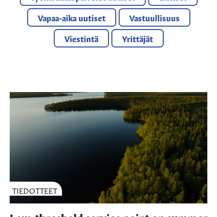
Vapaa-aika uutiset
Vastuullisuus
Viestintä
Yrittäjät
TIEDOTTEET